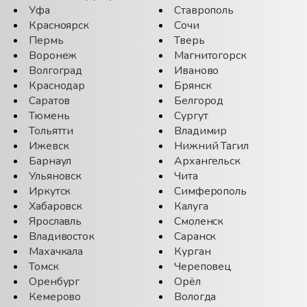
Уфа
Ставрополь
Красноярск
Сочи
Пермь
Тверь
Воронеж
Магнитогорск
Волгоград
Иваново
Краснодар
Брянск
Саратов
Белгород
Тюмень
Сургут
Тольятти
Владимир
Ижевск
Нижний Тагил
Барнаул
Архангельск
Ульяновск
Чита
Иркутск
Симферополь
Хабаровск
Калуга
Ярославль
Смоленск
Владивосток
Саранск
Махачкала
Курган
Томск
Череповец
Оренбург
Орёл
Кемерово
Вологда