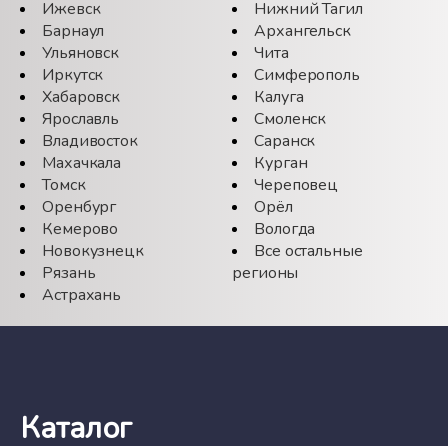
Ижевск
Нижний Тагил
Барнаул
Архангельск
Ульяновск
Чита
Иркутск
Симферополь
Хабаровск
Калуга
Ярославль
Смоленск
Владивосток
Саранск
Махачкала
Курган
Томск
Череповец
Оренбург
Орёл
Кемерово
Вологда
Новокузнецк
Все остальные
Рязань
регионы
Астрахань
Каталог