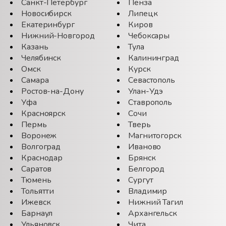
Санкт-Петербург
Пенза
Новосибирск
Липецк
Екатеринбург
Киров
Нижний-Новгород
Чебоксары
Казань
Тула
Челябинск
Калининград
Омск
Курск
Самара
Севастополь
Ростов-на-Дону
Улан-Удэ
Уфа
Ставрополь
Красноярск
Сочи
Пермь
Тверь
Воронеж
Магнитогорск
Волгоград
Иваново
Краснодар
Брянск
Саратов
Белгород
Тюмень
Сургут
Тольятти
Владимир
Ижевск
Нижний Тагил
Барнаул
Архангельск
Ульяновск
Чита