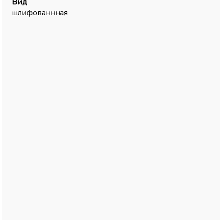
Вид
шлифованнная