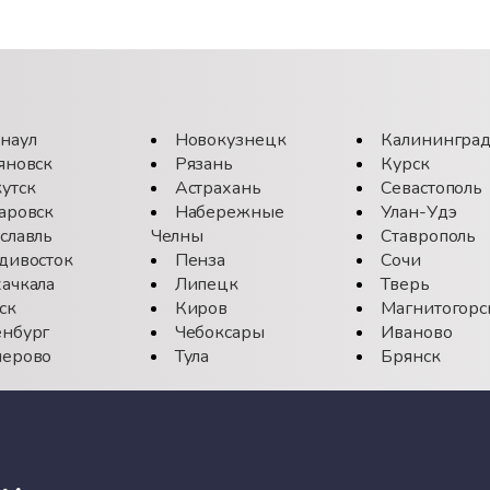
наул
Новокузнецк
Калинингра
яновск
Рязань
Курск
утск
Астрахань
Севастополь
аровск
Набережные
Улан-Удэ
славль
Челны
Ставрополь
дивосток
Пенза
Сочи
ачкала
Липецк
Тверь
ск
Киров
Магнитогорс
нбург
Чебоксары
Иваново
ерово
Тула
Брянск