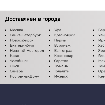
Доставляем в города
Москва
Уфа
Бар
Санкт-Петербург
Красноярск
Уль
Новосибирск
Пермь
Ирк
Екатеринбург
Воронеж
Хаб
Нижний-Новгород
Волгоград
Яро
Казань
Краснодар
Вла
Челябинск
Саратов
Мах
Омск
Тюмень
Том
Самара
Тольятти
Оре
Ростов-на-Дону
Ижевск
Кем