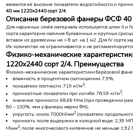
являются её высокие показатели водостойкости и прочно
40 мм 1220x2440 сорт 2/4
.
Описание березовой фанеры ФСФ 40 
Для наружных слоёв материала используется шпон II и IV
сорта характерно наличие булавочных и крупных сросших
вставок из древесины не > 8 шт. на 1 м2. Для IV сорта
Их количество не ограничивается и не регламентируется
Физико-механические характеристик
1220x2440 сорт 2/4. Преимущества
Физико-механические характеристики берёзовой фане
влажность в процентном соотношении: 7,9%;
3
показатели плотности: 719 кг/м
;
3
прочностные показатели при изгибе: 78,59 кг/м
;
значение прочности: 68,66 Мпа (при проведении р
80 – 130%, чем у фанеры марки ФК);
2
упругость: около 7000Н/мм
(показатели продольного
прочность после выдержки в холодной воде: 2,39 МП
2
Н\мм
; после многочасового кипячения: не меньше 1,92