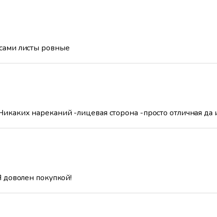
 сами листы ровные
Никаких нареканий -лицевая сторона -просто отличная да 
.Я доволен покупкой!