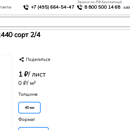
Звонок по РФ бесплатный
+7 (495)
664-54-47
8 800
500 14 68
такты
sal
>
териалы
Березовая фанера ФСФ 40 мм 1220x2440 сорт 2/4
440 сорт 2/4
Поделиться
1 ₽
/ лист
0 ₽
/ м²
Толщина
40 мм
Формат