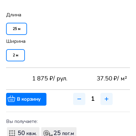
Длина
25 м
Ширина
2 м
1 875 ₽
/ рул.
37.50 ₽
/ м²
В корзину
Вы получаете:
50
25
кв.м.
пог.м