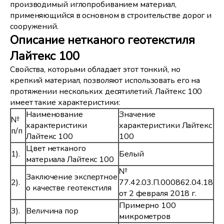
производимый иглопробиванием материал,
применяющийся в основном в строительстве дорог и
сооружений.
Описание нетканого геотекстиля
Лайтекс 100
Свойства, которыми обладает этот тонкий, но
крепкий материал, позволяют использовать его на
протяжении нескольких десятилетий. Лайтекс 100
имеет такие характеристики:
Наименование
Значение
№
характеристики
характеристики Лайтекс
п/п
Лайтекс 100
100
Цвет нетканого
1).
Белый
материала Лайтекс 100
№
Заключение экспертное
2).
77.42.03.П.000862.04.18
о качестве геотекстиля
от 2 февраля 2018 г.
Примерно 100
3).
Величина пор
микрометров