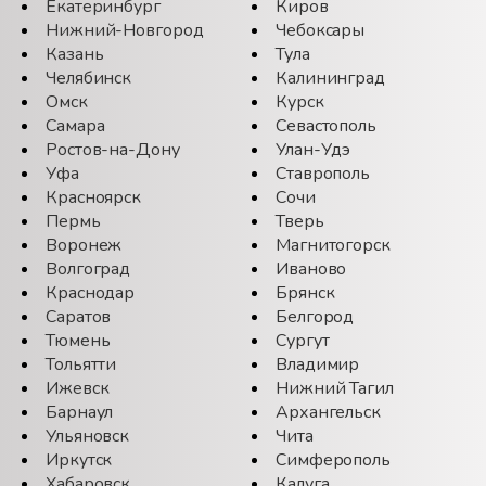
Екатеринбург
Киров
Нижний-Новгород
Чебоксары
Казань
Тула
Челябинск
Калининград
Омск
Курск
Самара
Севастополь
Ростов-на-Дону
Улан-Удэ
Уфа
Ставрополь
Красноярск
Сочи
Пермь
Тверь
Воронеж
Магнитогорск
Волгоград
Иваново
Краснодар
Брянск
Саратов
Белгород
Тюмень
Сургут
Тольятти
Владимир
Ижевск
Нижний Тагил
Барнаул
Архангельск
Ульяновск
Чита
Иркутск
Симферополь
Хабаровск
Калуга