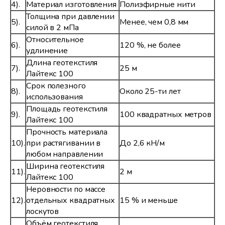
4).
Материал изготовления
Полиэфирные нити
Толщина при давлении
5).
Менее, чем 0,8 мм
силой в 2 мПа
Относительное
6).
120 %, не более
удлинение
Длина геотекстиля
7).
25 м
Лайтекс 100
Срок полезного
8).
Около 25-ти лет
использования
Площадь геотекстиля
9).
100 квадратных метров
Лайтекс 100
Прочность материала
10).
при растягивании в
До 2,6 кН/м
любом направлении
Ширина геотекстиля
11).
2 м
Лайтекс 100
Неровности по массе
12).
отдельных квадратных
15 % и меньше
лоскутов
Объём геотекстиля