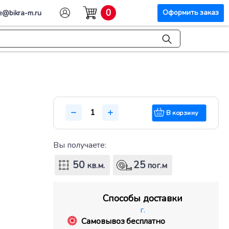
0
Оформить заказ
e@bikra-m.ru
В корзину
Вы получаете:
50
25
кв.м.
пог.м
Способы доставки
г.
Самовывоз бесплатно