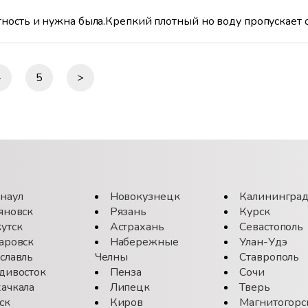
тность и нужна была.Крепкий плотный но воду пропускает 
4
5
>
наул
Новокузнецк
Калинингра
яновск
Рязань
Курск
утск
Астрахань
Севастополь
аровск
Набережные
Улан-Удэ
славль
Челны
Ставрополь
дивосток
Пенза
Сочи
ачкала
Липецк
Тверь
ск
Киров
Магнитогорс