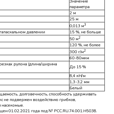
Значение
параметра
2 м
25 м
3
0,013 м
гапаскальном давлении
15 %, не больше
2
50 м
120 %, не более
2
300 г/м
60-80мкм
резках рулона (длина/ширина
До 15 %
8,4 кН/м
1,3-3,2 мм
Белый
цаемость, долговечность, способность удерживать
екс не подвержен воздействию грибков,
и насекомые.
ущен 01.02.2021 года под № PСС.RU.74.001.H5038.