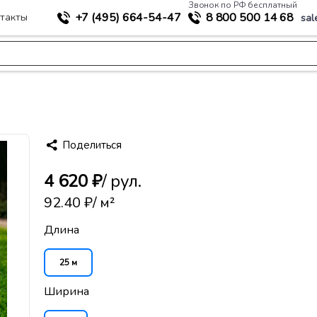
Звонок по РФ бесплатный
+7 (495)
664-54-47
8 800
500 14 68
такты
sal
>
ное строительство
Геотекстиль нетканый Лайтекс 300
Поделиться
4 620 ₽
/ рул.
92.40 ₽
/ м²
Длина
25 м
Ширина