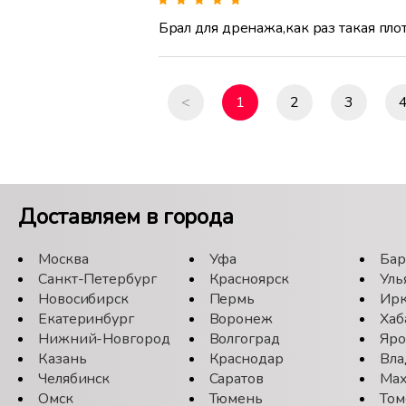
Брал для дренажа,как раз такая пло
<
1
2
3
Доставляем в города
Москва
Уфа
Бар
Санкт-Петербург
Красноярск
Уль
Новосибирск
Пермь
Ирк
Екатеринбург
Воронеж
Хаб
Нижний-Новгород
Волгоград
Яро
Казань
Краснодар
Вла
Челябинск
Саратов
Мах
Омск
Тюмень
Том