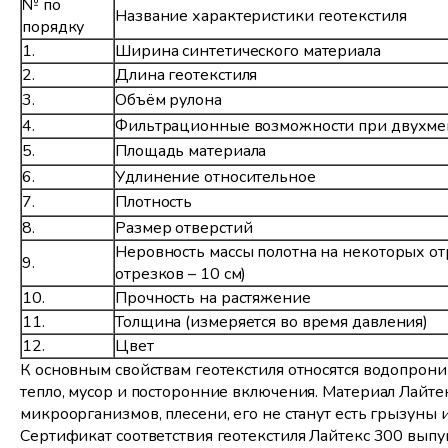
№ по
Название характеристики геотекстиля
порядку
1.
Ширина синтетического материала
2.
Длина геотекстиля
3.
Объём рулона
4.
Фильтрационные возможности при двухме
5.
Площадь материала
6.
Удлинение относительное
7.
Плотность
8.
Размер отверстий
Неровность массы полотна на некоторых от
9.
отрезков – 10 см)
10.
Прочность на растяжение
11.
Толщина (измеряется во время давления)
12.
Цвет
К основным свойствам геотекстиля относятся водопрони
тепло, мусор и посторонние включения. Материал Лайт
микроорганизмов, плесени, его не станут есть грызуны 
Сертификат соответствия геотекстиля Лайтекс 300 вып