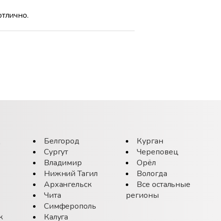
отлично.
д
Белгород
Курган
Сургут
Череповец
Владимир
Орёл
Нижний Тагил
Вологда
Архангельск
Все остальные
Чита
регионы
Симферополь
к
Калуга