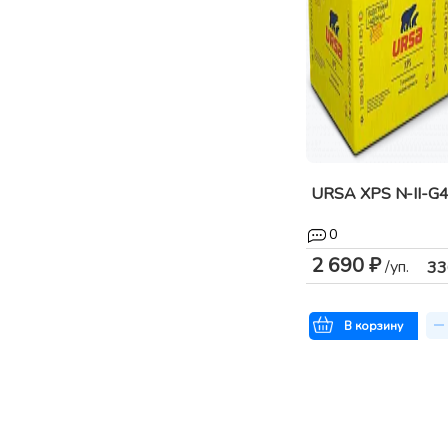
URSA XPS N-II-G
0
2 690 ₽
/уп.
33
В корзину