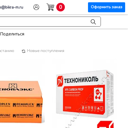
0
Оформить заказ
e@bikra-m.ru
Поделиться
астанию
Новые поступления