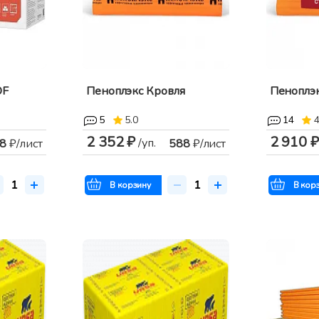
OF
Пеноплэкс Кровля
Пеноплэк
5
5.0
14
4
2 352 ₽
2 910 ₽
/уп.
8
₽/лист
588
₽/лист
В корзину
В кор