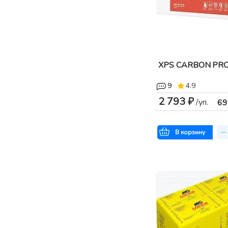
XPS CARBON PR
9
4.9
2 793 ₽
/уп.
69
В корзину