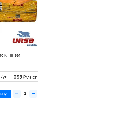
 N-III-G4
/уп.
653
₽/лист
зину