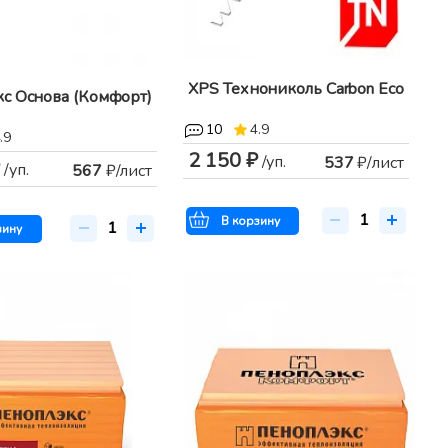
XPS Технониколь Carbon Eco
с Основа (Комфорт)
10
4.9
.9
2 150 ₽
/уп.
537
₽/лист
/уп.
567
₽/лист
В корзину
зину