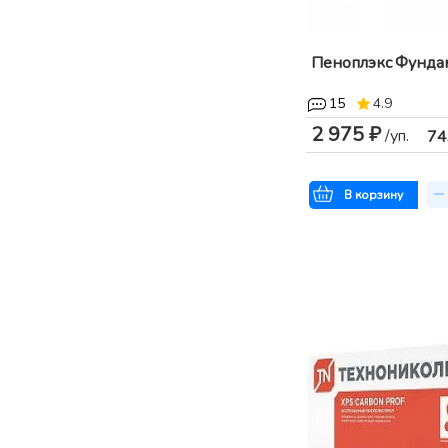
Пеноплэкс Фунда
15
4.9
2 975 ₽
/уп.
74
В корзину