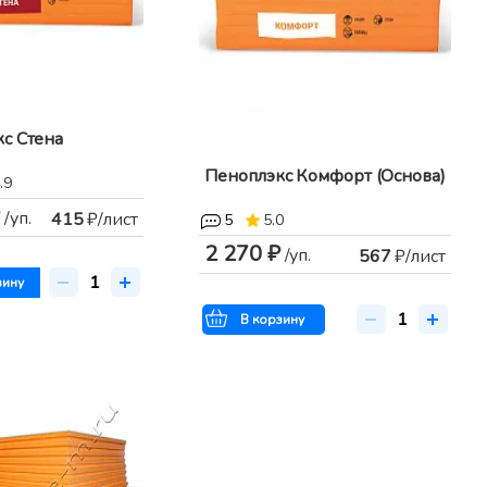
с Стена
Пеноплэкс Комфорт (Основа)
.9
/уп.
415
₽/лист
5
5.0
2 270 ₽
/уп.
567
₽/лист
зину
В корзину