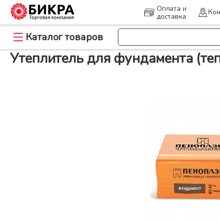
Оплата и
Кон
доставка
>
>
Каталог товаров
Главная
Утеплитель
Утеплитель для фундамента (теплоизоляц
Утеплитель для фундамента (те