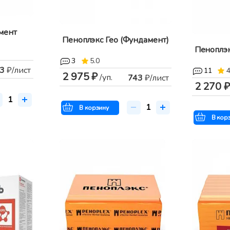
мент
Пеноплэкс Гео (Фундамент)
Пеноплэк
3
5.0
3
₽/лист
11
4
2 975 ₽
/уп.
743
₽/лист
2 270 ₽
В корзину
В кор