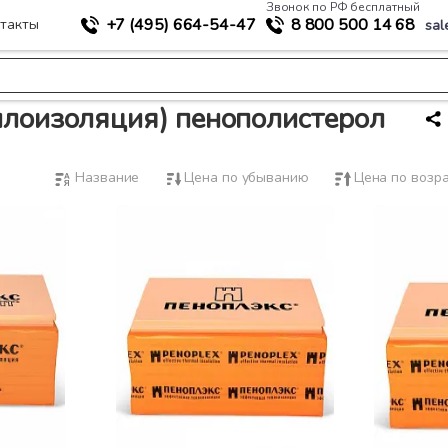
Звонок по РФ бесплатный
+7 (495)
664-54-47
8 800
500 14 68
такты
sal
ия) пенополистерол
плоизоляция) пенополистерол
Название
Цена по убыванию
Цена по возр