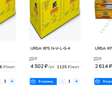
4
URSA XPS N-V-L-G-4
URSA XPS
0
0
4 502 ₽
2 614 ₽
/уп.
6
₽/лист
1125
₽/лист
В корзину
В кор