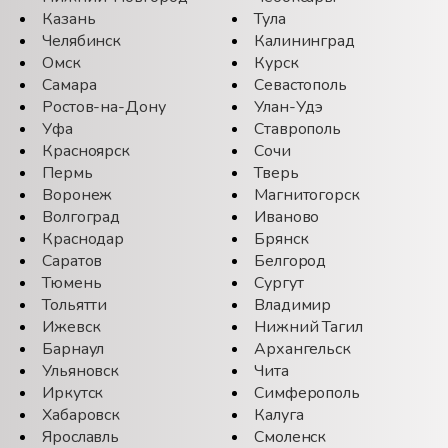
Казань
Тула
Челябинск
Калининград
Омск
Курск
Самара
Севастополь
Ростов-на-Дону
Улан-Удэ
Уфа
Ставрополь
Красноярск
Сочи
Пермь
Тверь
Воронеж
Магнитогорск
Волгоград
Иваново
Краснодар
Брянск
Саратов
Белгород
Тюмень
Сургут
Тольятти
Владимир
Ижевск
Нижний Тагил
Барнаул
Архангельск
Ульяновск
Чита
Иркутск
Симферополь
Хабаровск
Калуга
Ярославль
Смоленск