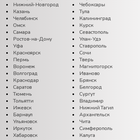
Нижний-Новгород
Чебоксары
Казань
Тула
Челябинск
Калининград
Омск
Курск
Самара
Севастополь
Ростов-на-Дону
Улан-Удэ
Уфа
Ставрополь
Красноярск
Сочи
Пермь
Тверь
Воронеж
Магнитогорск
Волгоград
Иваново
Краснодар
Брянск
Саратов
Белгород
Тюмень
Сургут
Тольятти
Владимир
Ижевск
Нижний Тагил
Барнаул
Архангельск
Ульяновск
Чита
Иркутск
Симферополь
Хабаровск
Калуга