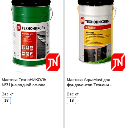
Мастика ТехноНИКОЛЬ
Мастика AquaMast для
№31(на водной основе ...
фундаментов Технони ...
Вес кг
Вес кг
18
18