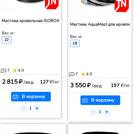
Мастика кровельная ISOBOX
Мастика AquaMast для кровли
Вес кг
Вес кг
22
18
7
4.9
7
4.9
2 815 ₽
127
₽/кг
/вед.
3 550 ₽
197
₽/кг
/вед.
В корзину
В корзину