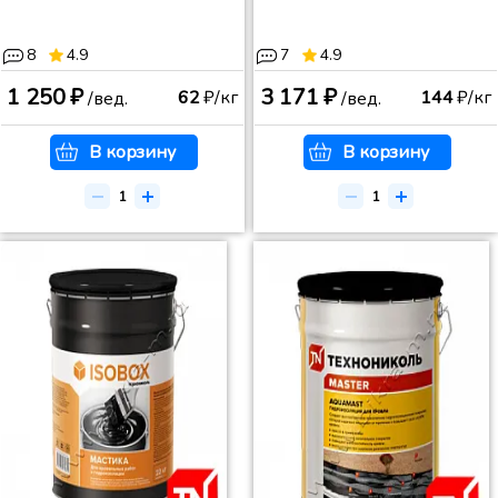
8
4.9
7
4.9
1 250 ₽
3 171 ₽
62
₽/кг
144
₽/кг
/вед.
/вед.
В корзину
В корзину