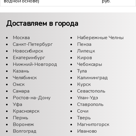
водной основе)
руб.
Доставляем в города
Москва
Набережные Челны
Санкт-Петербург
Пенза
Новосибирск
Липецк
Екатеринбург
Киров
Нижний-Новгород
Чебоксары
Казань
Тула
Челябинск
Калининград
Омск
Курск
Самара
Севастополь
Ростов-на-Дону
Улан-Удэ
Уфа
Ставрополь
Красноярск
Сочи
Пермь
Тверь
Воронеж
Магнитогорск
Волгоград
Иваново