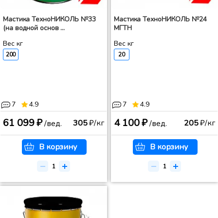
Мастика ТехноНИКОЛЬ №33
Мастика ТехноНИКОЛЬ №24
(на водной основ ...
МГТН
Вес кг
Вес кг
200
20
7
4.9
7
4.9
61 099 ₽
4 100 ₽
305
₽/кг
205
₽/кг
/вед.
/вед.
В корзину
В корзину