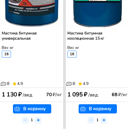
Мастика битумная
Мастика битумная
универсальная
изоляционная 15 кг
Вес кг
Вес кг
16
16
8
4.9
8
4.9
1 130 ₽
1 095 ₽
70
₽/кг
68
₽/кг
/вед.
/вед.
В корзину
В корзину