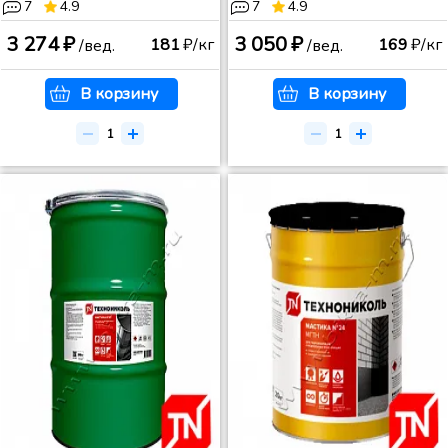
7
4.9
7
4.9
3 274 ₽
3 050 ₽
181
₽/кг
169
₽/кг
/вед.
/вед.
В корзину
В корзину