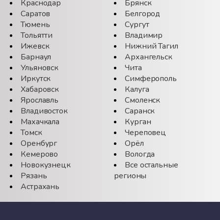
Краснодар
Брянск
Саратов
Белгород
Тюмень
Сургут
Тольятти
Владимир
Ижевск
Нижний Тагил
Барнаул
Архангельск
Ульяновск
Чита
Иркутск
Симферополь
Хабаровск
Калуга
Ярославль
Смоленск
Владивосток
Саранск
Махачкала
Курган
Томск
Череповец
Оренбург
Орёл
Кемерово
Вологда
Новокузнецк
Все остальные
Рязань
регионы
Астрахань