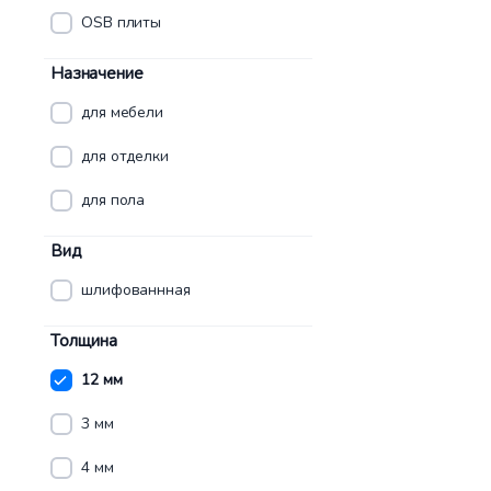
OSB плиты
Назначение
для мебели
для отделки
для пола
Вид
шлифованнная
Толщина
12 мм
3 мм
4 мм