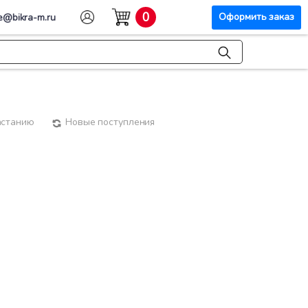
0
Оформить заказ
e@bikra-m.ru
астанию
Новые поступления