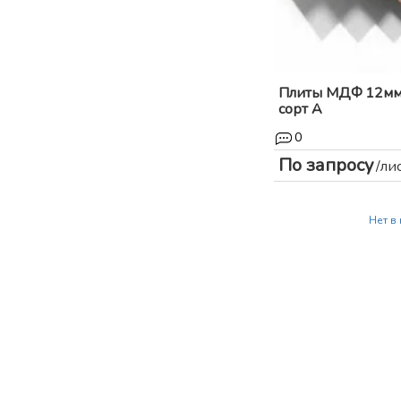
Плиты МДФ 12мм
сорт А
0
По запросу
/ли
Нет в