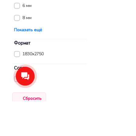
6 мм
8 мм
Показать ещё
Формат
1830x2750
Сорт
А