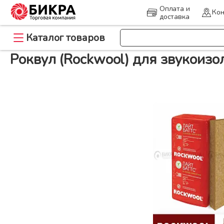
Оплата и
Кон
доставка
>
>
Каталог товаров
Главная
Утеплитель
Роквул (Rockwool) для звукоизоляции
Роквул (Rockwool) для звукоиз