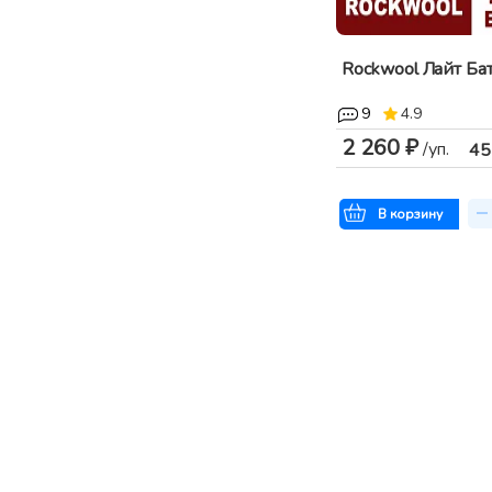
Rockwool Лайт Бат
9
4.9
2 260 ₽
/уп.
45
В корзину