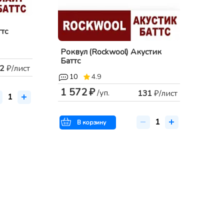
тс
Роквул (Rockwool) Акустик
Баттс
2
₽/лист
10
4.9
1 572 ₽
/уп.
131
₽/лист
В корзину