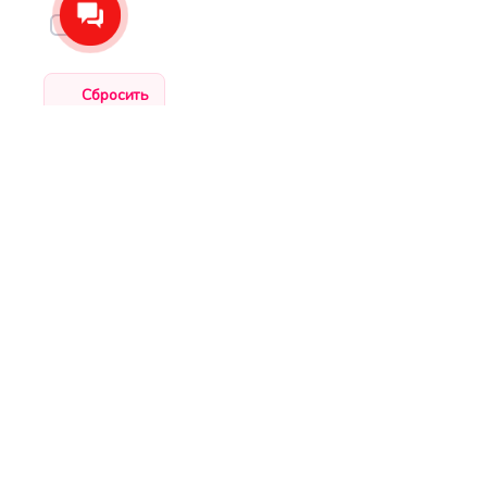
100
ЦЕНЫ: РО
НАИМЕНО
Роквул (
Rockwool