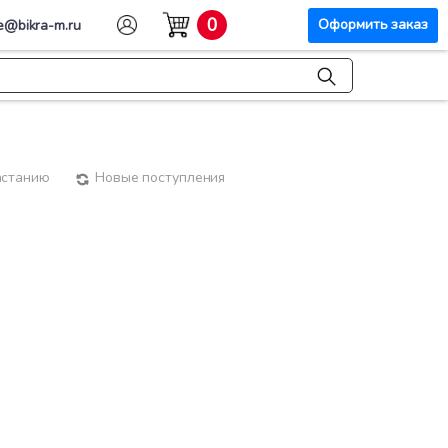
0
Оформить заказ
e@bikra-m.ru
астанию
Новые поступления