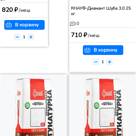
КНАУФ-Диамант Шуба 3,0 25
820 ₽
/меш.
кг
0
В корзину
710 ₽
/меш.
В корзину