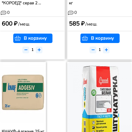
"КОРОЕД" серая 2 ...
кг
0
0
600 ₽
585 ₽
/меш.
/меш.
В корзину
В корзину
КНАУФ-Адгезив 25 кг