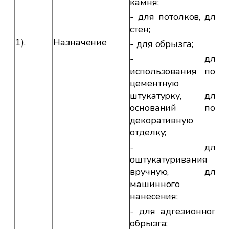
камня;
- для потолков, для
стен;
1).
Назначение
- для обрызга;
- для
использования под
цементную
штукатурку, для
оснований под
декоративную
отделку;
- для
оштукатуривания
вручную, для
машинного
нанесения;
- для адгезионного
обрызга;