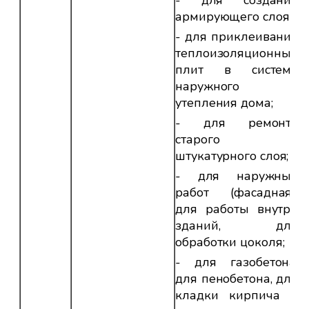
армирующего слоя;
- для приклеивания
теплоизоляционных
плит в системе
наружного
утепления дома;
- для ремонта
старого
штукатурного слоя;
- для наружных
работ (фасадная),
для работы внутри
зданий, для
обработки цоколя;
- для газобетона,
для пенобетона, для
кладки кирпича и