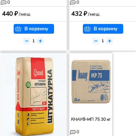
0
0
440 ₽
432 ₽
/меш.
/меш.
В корзину
В корзину
КНАУФ-МП 75 30 кг
0