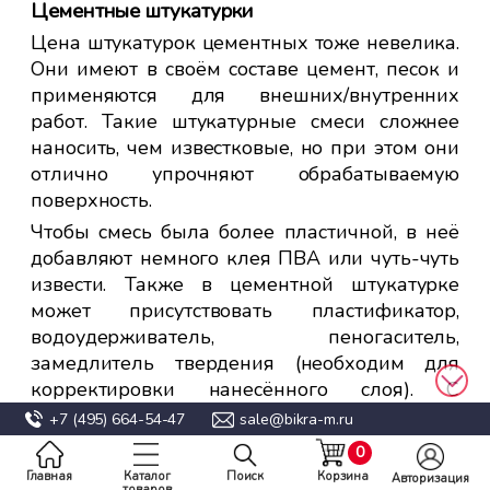
Цементные штукатурки
Цена штукатурок цементных тоже невелика.
Они имеют в своём составе цемент, песок и
применяются для внешних/внутренних
работ. Такие штукатурные смеси сложнее
наносить, чем известковые, но при этом они
отлично упрочняют обрабатываемую
поверхность.
Чтобы смесь была более пластичной, в неё
добавляют немного клея ПВА или чуть-чуть
извести. Также в цементной штукатурке
может присутствовать пластификатор,
водоудерживатель, пеногаситель,
замедлитель твердения (необходим для
корректировки нанесённого слоя). С
помощью представленного вида штукатурок
+7 (495)
664-54-47
sale@bikra-m.ru
легко исправляются дефекты поверхности,
0
имеющие глубину до 2 см.
Главная
Каталог
Поиск
Корзина
Авторизация
товаров