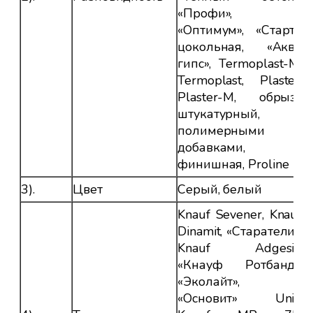
«Профи»,
«Оптимум», «Старт»,
цокольная, «Аква
гипс», Termoplast-M,
Termoplast, Plaster,
Plaster-M, обрызг
штукатурный, с
полимерными
добавками,
финишная, Proline
3).
Цвет
Серый, белый
Knauf Sevener, Knauf
Dinamit, «Старатели»,
Knauf Adgesiv,
«Кнауф Ротбанд»,
«Эколайт»,
«Основит» Unis,