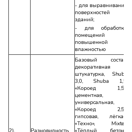
- для выравнивания
поверхностей
зданий;
- для обработки
помещений с
повышенной
влажностью
Базовый состав,
декоративная
штукатурка, Shuba
3,0, Shuba 1,5,
«Короед 1,5»,
цементная,
универсальная,
«Короед 2,5»,
гипсовая, лёгкая,
«Техно», Mixter,
2).
Разновидность
«Тёплый бетон»,