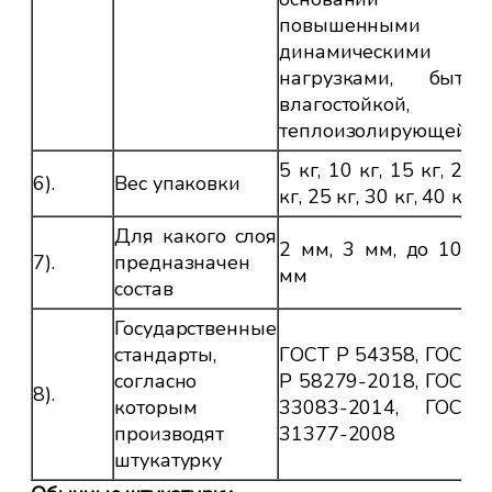
повышенными
динамическими
нагрузками, быть
влагостойкой,
теплоизолирующей
5 кг, 10 кг, 15 кг, 20
6).
Вес упаковки
кг, 25 кг, 30 кг, 40 кг
Для какого слоя
2 мм, 3 мм, до 100
7).
предназначен
мм
состав
Государственные
стандарты,
ГОСТ Р 54358, ГОСТ
согласно
Р 58279-2018, ГОСТ
8).
которым
33083-2014, ГОСТ
производят
31377-2008
штукатурку