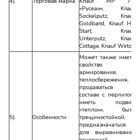
4).
Торговая марка
Knauf MP 75,
«Русеан», Knauf
Sockelputz, Knauf
Goldband, Knauf HP
Start, Knauf
Unterputz, Knauf
Cottage, Knauf Wirton
Может также иметь
свойство
армирования,
теплосбережения,
продаваться в
составе с перлитом,
иметь подвид
«теплон», быть
5).
Особенности
трещиностойкой,
предназначаться
для выравнивания
оснований с