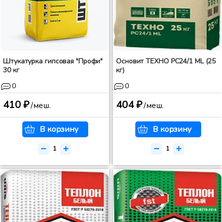
Штукатурка гипсовая "Профи"
Основит ТЕХНО PC24/1 ML (25
30 кг
кг)
0
0
410 ₽
404 ₽
/меш.
/меш.
В корзину
В корзину