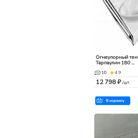
Огнеупорный тен
Тарпаулин 180 ...
10
4.9
12 798 ₽
/шт.
В корзину