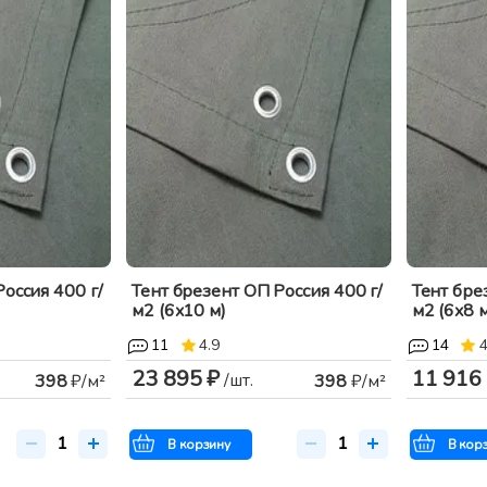
оссия 400 г/
Тент брезент ОП Россия 400 г/
Тент бре
м2 (6x10 м)
м2 (6x8 м
11
4.9
14
4
23 895 ₽
11 916
/шт.
398
₽/м²
398
₽/м²
В корзину
В кор