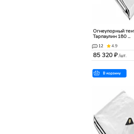
Огнеупорный тен
Тарпаулин 180 ...
12
4.9
85 320 ₽
/шт.
В корзину