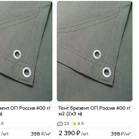
зент ОП Россия 400 г/
Тент брезент ОП Россия 400 г/
)
м2 (2x3 м)
.9
13
4.9
2 390 ₽
/шт.
/шт.
398
₽/м²
398
₽/м²