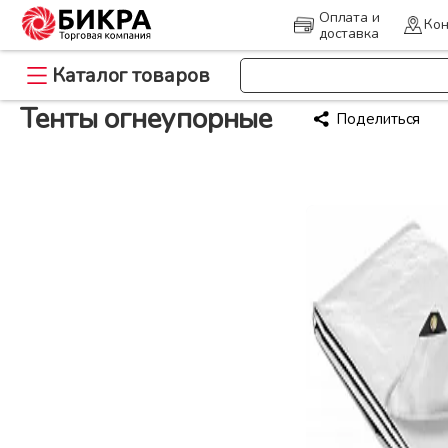
Оплата и
Кон
доставка
>
Каталог товаров
Главная
Тенты огнеупорные
Тенты огнеупорные
Поделиться