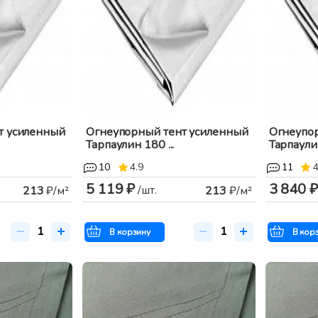
т усиленный
Огнеупорный тент усиленный
Огнеупо
Тарпаулин 180 ...
Тарпаулин
10
4.9
11
4
5 119 ₽
3 840 ₽
/шт.
213
₽/м²
213
₽/м²
В корзину
В кор