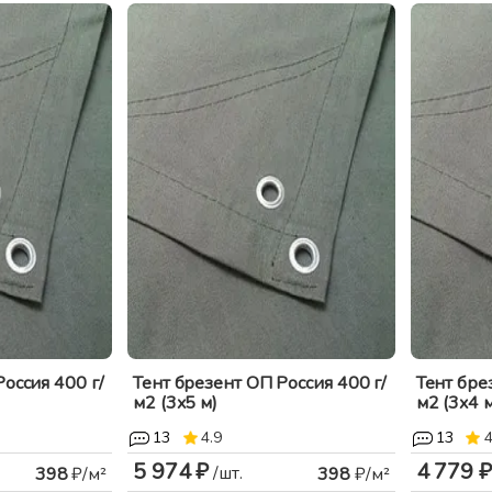
оссия 400 г/
Тент брезент ОП Россия 400 г/
Тент бре
м2 (3x5 м)
м2 (3x4 м
13
4.9
13
4
5 974 ₽
4 779 ₽
/шт.
398
₽/м²
398
₽/м²