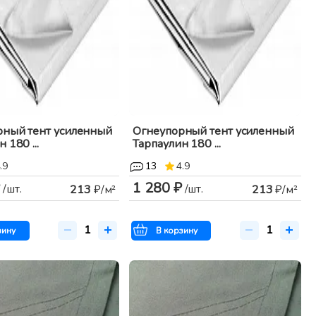
рный тент усиленный
Огнеупорный тент усиленный
 180 ...
Тарпаулин 180 ...
.9
13
4.9
1 280 ₽
/шт.
/шт.
213
₽/м²
213
₽/м²
зину
В корзину