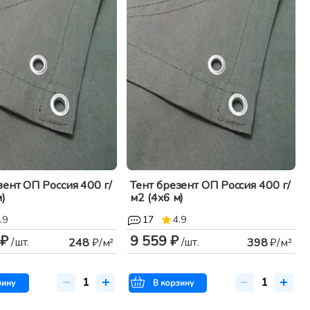
зент ОП Россия 400 г/
Тент брезент ОП Россия 400 г/
)
м2 (4x6 м)
.9
17
4.9
 ₽
9 559 ₽
/шт.
/шт.
248
₽/м²
398
₽/м²
зину
В корзину