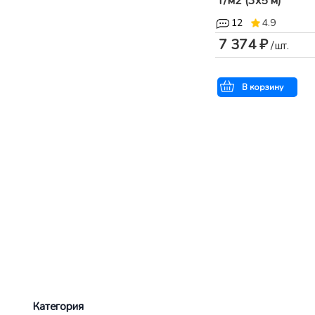
г/м2 (3x5 м)
12
4.9
7 374 ₽
/шт.
В корзину
Категория