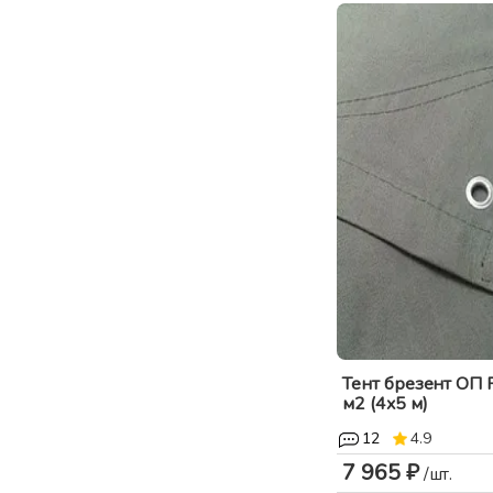
Тент брезент ОП Р
м2 (4x5 м)
12
4.9
7 965 ₽
/шт.