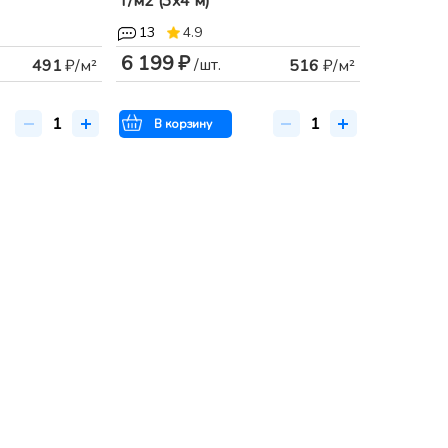
г/м2 (3x4 м)
13
4.9
6 199 ₽
/шт.
491
₽/м²
516
₽/м²
В корзину