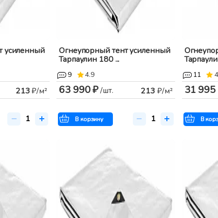
т усиленный
Огнеупорный тент усиленный
Огнеупо
Тарпаулин 180 ...
Тарпаулин
9
4.9
11
4
63 990 ₽
31 995
/шт.
213
₽/м²
213
₽/м²
В корзину
В кор