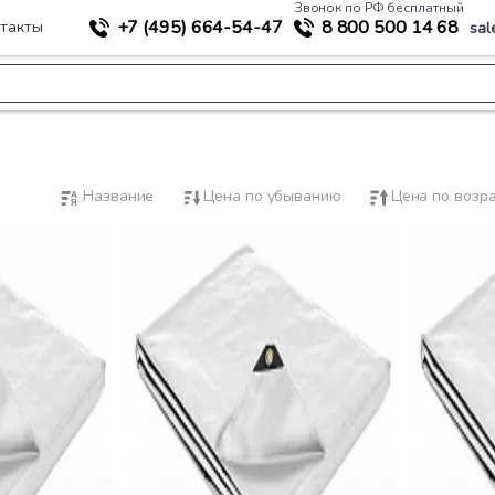
Звонок по РФ бесплатный
+7 (495)
664-54-47
8 800
500 14 68
такты
sal
Название
Цена по убыванию
Цена по возр