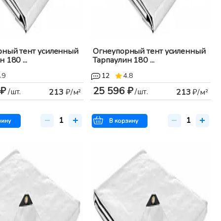
рный тент усиленный
Огнеупорный тент усиленный
 180 ...
Тарпаулин 180 ...
.9
12
4.8
 ₽
25 596 ₽
/шт.
/шт.
213
₽/м²
213
₽/м²
зину
В корзину