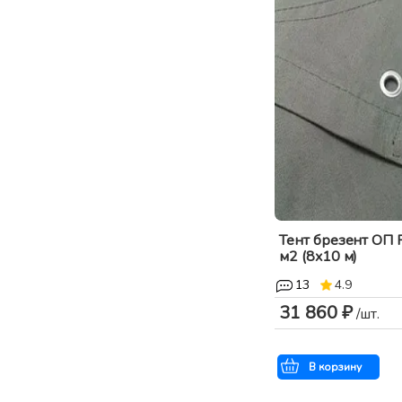
Тент брезент ОП Р
м2 (8x10 м)
13
4.9
31 860 ₽
/шт.
В корзину