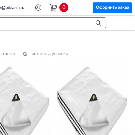
0
Оформить заказ
e@bikra-m.ru
астанию
Новые поступления