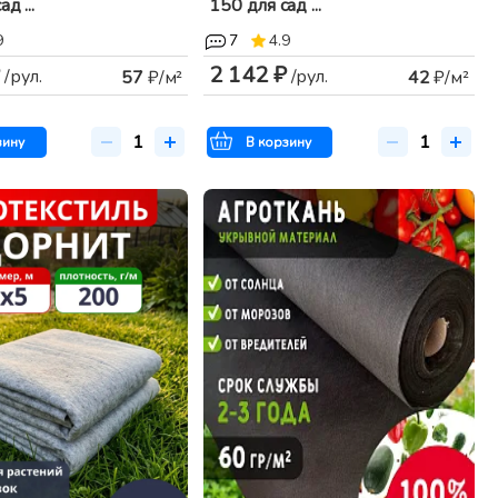
д ...
150 для сад ...
9
7
4.9
2 142 ₽
/рул.
/рул.
57
₽/м²
42
₽/м²
зину
В корзину