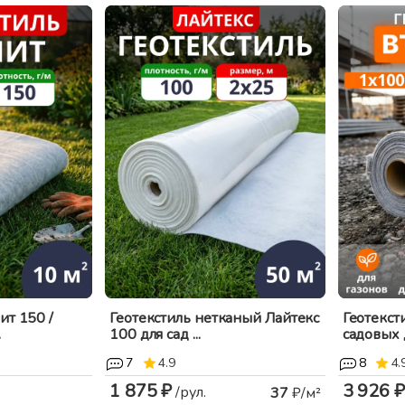
ит 150 /
Геотекстиль нетканый Лайтекс
Геотекст
.
100 для сад ...
садовых д
7
4.9
8
4.
1 875 ₽
3 926 ₽
/рул.
37
₽/м²