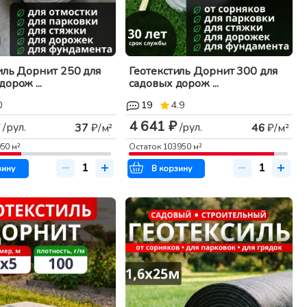
иль Дорнит 250 для
Геотекстиль Дорнит 300 для
орож ...
садовых дорож ...
0
19
4.9
4 641 ₽
/рул.
/рул.
37
₽/м²
46
₽/м²
950
м²
Остаток
103950
м²
зину
В корзину