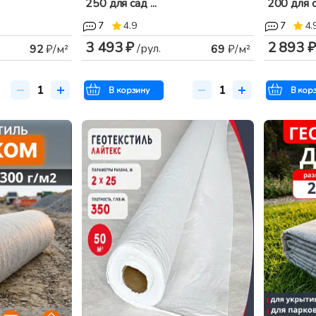
250 для сад ...
200 для са
7
4.9
7
4.
3 493 ₽
2 893 ₽
/рул.
92
₽/м²
69
₽/м²
В корзину
В кор