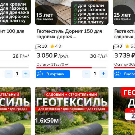
ит 100 для
Геотекстиль Дорнит 150 для
Геотекст
садовых дорож ...
садовых д
18
4.9
3
5.
3 050 ₽
3 739 ₽
/рул.
26
₽/м²
30
₽/м²
Остаток
112570
м²
Остаток
36
В корзину
В кор