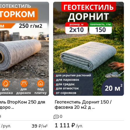
иль ВторКом 250 для
Геотекстиль Дорнит 150 /
оро ...
фасовка 20 м2 д ...
9
0
1 111 ₽
/рул.
/уп.
39
₽/м²