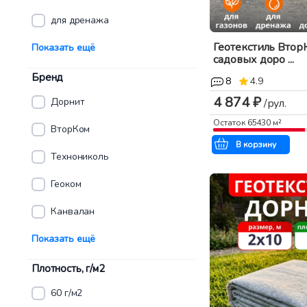
для дренажа
Геотекстиль Втор
Показать ещё
садовых доро ...
Бренд
8
4.9
4 874 ₽
Дорнит
/рул.
Остаток
65430
м²
ВторКом
В корзину
Технониколь
Геоком
Канвалан
Показать ещё
Плотность, г/м2
60 г/м2