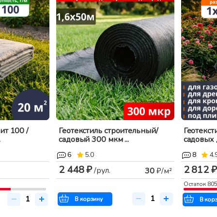
ит 100 /
Геотекстиль строительный/
Геотекст
.
садовый 300 мкм ...
садовых д
6
5.0
8
4.
2 448 ₽
2 812 ₽
/рул.
30
₽/м²
Остаток
80
В корзину
В кор