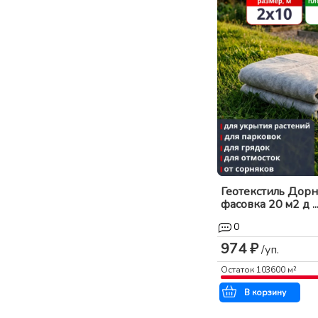
Геотекстиль Дорн
фасовка 20 м2 д ..
0
974 ₽
/уп.
Остаток
103600
м²
В корзину