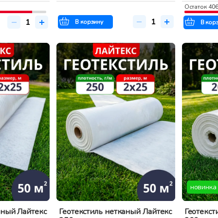
Остаток
40
В корзину
В кор
новинка
аный Лайтекс
Геотекстиль нетканый Лайтекс
Геотекст