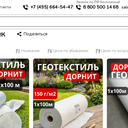
Звонок по РФ бесплатный
+7 (495)
664-54-47
8 800
500 14 68
такты
sal
ек
Поделиться
Название
Цена по убыванию
Цена по возр