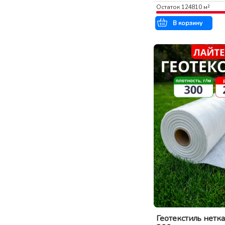
Остаток
124810
м²
В корзину
Геотекстиль нетк