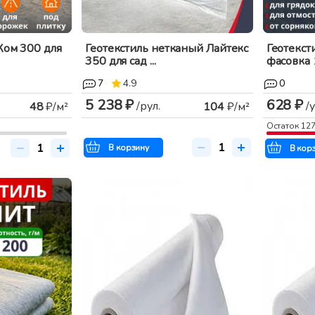
Ком 300 для
Геотекстиль нетканый Лайтекс
Геотекст
350 для сад ...
фасовка 1
7
4.9
0
5 238 ₽
628 ₽
/рул.
/у
48
₽/м²
104
₽/м²
Остаток
12
В корзину
В кор