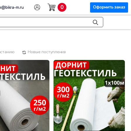
0
Оформить заказ
e@bikra-m.ru
астанию
Новые поступления