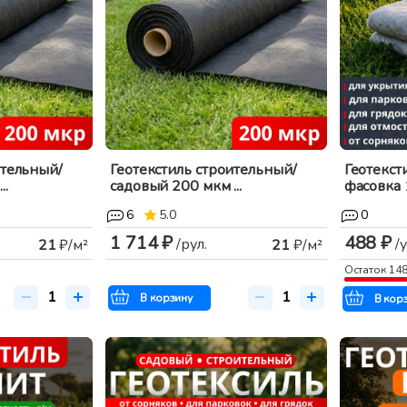
ительный/
Геотекстиль строительный/
Геотекст
..
садовый 200 мкм ...
фасовка 1
6
5.0
0
1 714 ₽
488 ₽
/рул.
/у
21
₽/м²
21
₽/м²
Остаток
14
В корзину
В кор