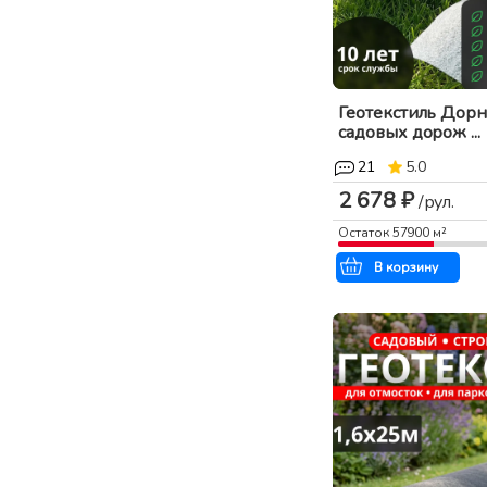
Геотекстиль Дорн
садовых дорож ...
21
5.0
2 678 ₽
/рул.
Остаток
57900
м²
В корзину