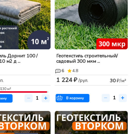
иль Дорнит 100 /
Геотекстиль строительный/
0 м2 д ...
садовый 300 мкм ...
6
4.8
1 224 ₽
п.
/рул.
30
₽/м²
8130
м²
В корзину
зину