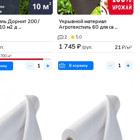
иль Дорнит 200 /
Укрывной материал
0 м2 д ...
Агротекстиль 60 для са ...
2
5.0
1 745 ₽
п.
/рул.
21
₽/м²
7700
м²
В корзину
зину