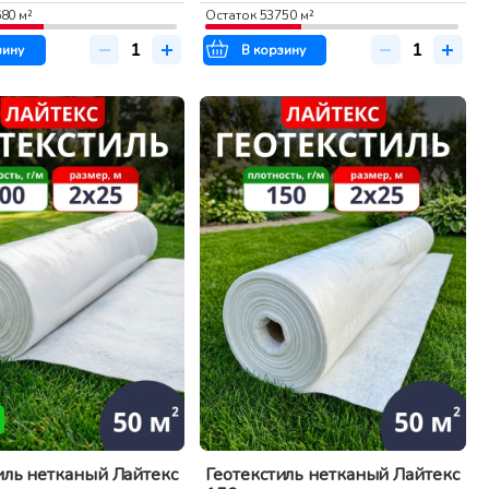
680
м²
Остаток
53750
м²
зину
В корзину
иль нетканый Лайтекс
Геотекстиль нетканый Лайтекс