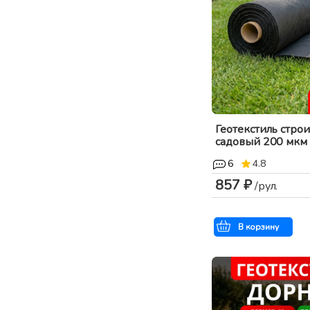
Геотекстиль стро
садовый 200 мкм .
6
4.8
857 ₽
/рул.
В корзину