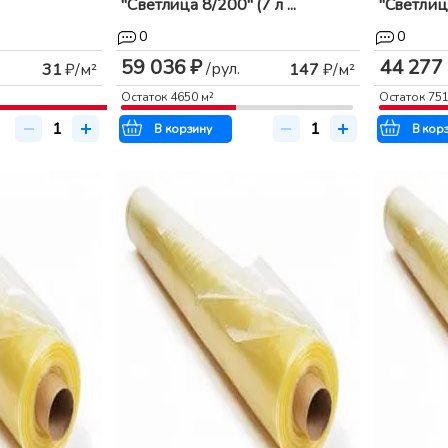
"Светлица 8/200" (7 л ...
"Светлица
0
0
59 036 ₽
44 277
/рул.
31
₽/м²
147
₽/м²
Остаток
4650
м²
Остаток
75
В корзину
В кор