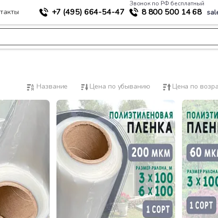
Звонок по РФ бесплатный
+7 (495)
664-54-47
8 800
500 14 68
такты
sal
Название
Цена по убыванию
Цена по возр