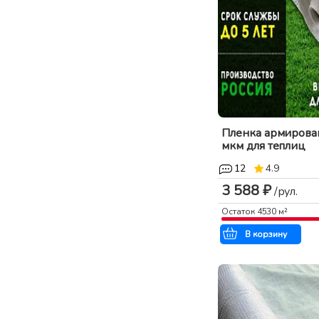
Пленка армирова
мкм для теплиц
12
4.9
3 588 ₽
/рул.
Остаток
4530
м²
В корзину