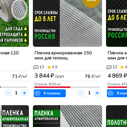
нная 120
Пленка армированная 150
Пленка 
мкм для теплиц
мкм для 
13
4.9
12
4
3 844 ₽
4 869 ₽
/рул.
71
₽/м²
76
₽/м²
Остаток
4150
м²
Остаток
47
В корзину
В кор