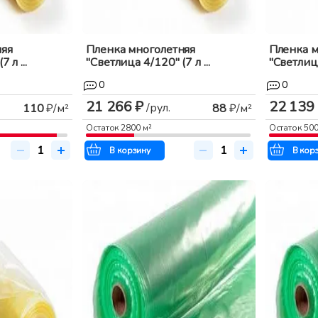
няя
Пленка многолетняя
Пленка м
 л ...
"Светлица 4/120" (7 л ...
"Светлица
0
0
21 266 ₽
22 139
/рул.
110
₽/м²
88
₽/м²
Остаток
2800
м²
Остаток
50
В корзину
В кор