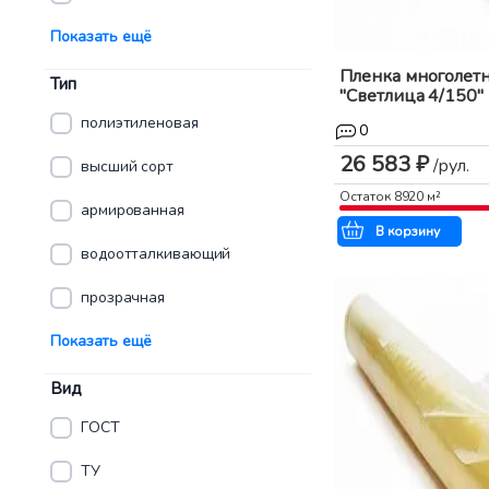
Показать ещё
Пленка многолет
Тип
"Светлица 4/150" (7
полиэтиленовая
0
26 583 ₽
/рул.
высший сорт
Остаток
8920
м²
армированная
В корзину
водоотталкивающий
прозрачная
Показать ещё
Вид
ГОСТ
ТУ