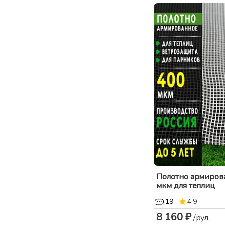
Полотно армиров
мкм для теплиц
19
4.9
8 160 ₽
/рул.