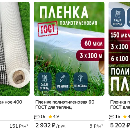
анное 400
Пленка полиэтиленовая 60
Пленка п
ГОСТ для теплиц
ГОСТ для 
15
4.9
15
4
2 932 ₽
5 202 ₽
/рул.
151
₽/м²
9
₽/м²