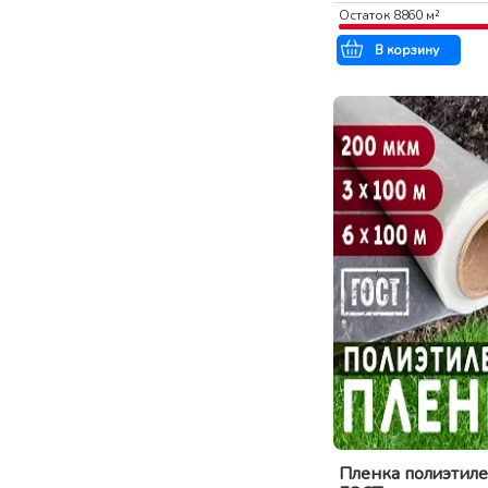
Остаток
8860
м²
В корзину
Пленка полиэтил