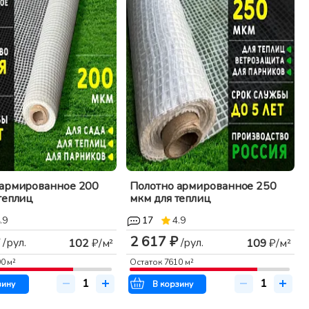
 армированное 200
Полотно армированное 250
теплиц
мкм для теплиц
.9
17
4.9
2 617 ₽
/рул.
/рул.
102
₽/м²
109
₽/м²
90
м²
Остаток
7610
м²
зину
В корзину