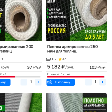
армированная 200
Пленка армированная 250
теплиц
мкм для теплиц
.9
16
4.9
5 182 ₽
/рул.
/рул.
97
₽/м²
103
₽/м²
90
м²
Остаток
8170
м²
зину
В корзину