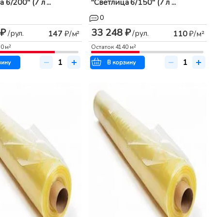
 6/200" (7 л ...
"Светлица 6/150" (7 л ...
0
 ₽
33 248 ₽
/рул.
/рул.
147
₽/м²
110
₽/м²
10
м²
Остаток
4140
м²
зину
В корзину