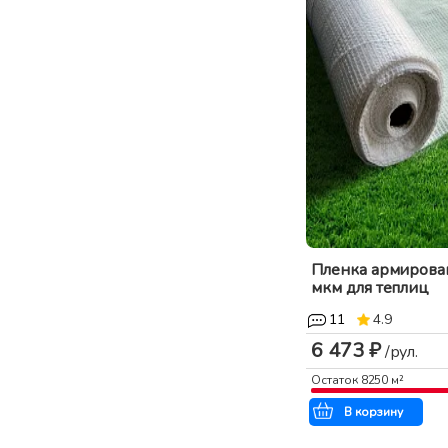
Пленка армирова
мкм для теплиц
11
4.9
6 473 ₽
/рул.
Остаток
8250
м²
В корзину