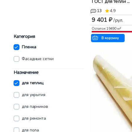
ГОСТ для тепли ...
13
4.9
9 401 ₽
/рул.
Остаток
19490
м²
Категория
В корзину
Пленка
Фасадные сетки
Назначение
для теплиц
для укрытия
для парников
для ремонта
для пола