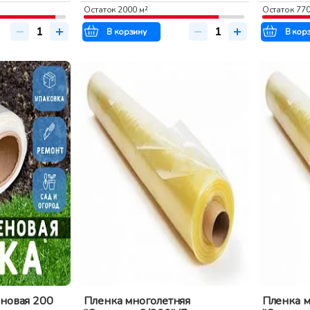
Остаток
2000
м²
Остаток
77
В корзину
В кор
еновая 200
Пленка многолетняя
Пленка м