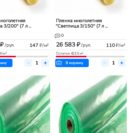
ноголетняя
Пленка многолетняя
 3/200" (7 л ...
"Светлица 3/150" (7 л ...
0
 ₽
26 583 ₽
/рул.
/рул.
147
₽/м²
110
₽/м²
00
м²
Остаток
4210
м²
зину
В корзину