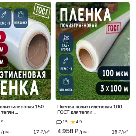
олиэтиленовая 150
Пленка полиэтиленовая 100
тепли ...
ГОСТ для тепли ...
.9
15
4.9
4 958 ₽
/рул.
/рул.
17
₽/м²
16
₽/м²