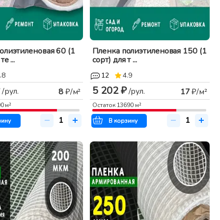
олиэтиленовая 60 (1
Пленка полиэтиленовая 150 (1
е ...
сорт) для т ...
.8
12
4.9
5 202 ₽
/рул.
/рул.
8
₽/м²
17
₽/м²
00
м²
Остаток
13690
м²
зину
В корзину