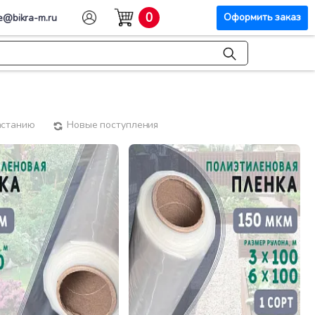
0
Оформить заказ
e@bikra-m.ru
астанию
Новые поступления