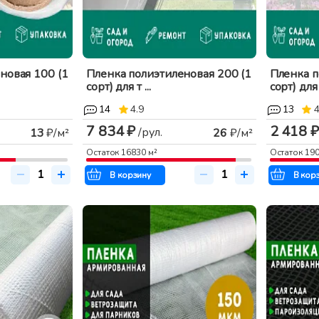
новая 100 (1
Пленка полиэтиленовая 200 (1
Пленка п
сорт) для т ...
сорт) для т
14
4.9
13
4
7 834 ₽
2 418 ₽
/рул.
13
₽/м²
26
₽/м²
Остаток
16830
м²
Остаток
19
В корзину
В кор