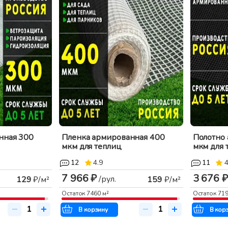
нная 300
Пленка армированная 400
Полотно
мкм для теплиц
мкм для 
12
4.9
11
4
7 966 ₽
3 676 ₽
/рул.
129
₽/м²
159
₽/м²
Остаток
7460
м²
Остаток
71
В корзину
В кор