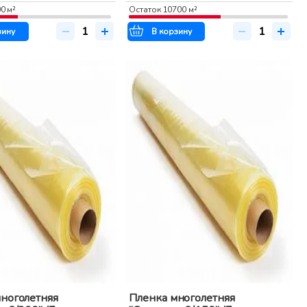
00
м²
Остаток
10700
м²
зину
В корзину
ноголетняя
Пленка многолетняя