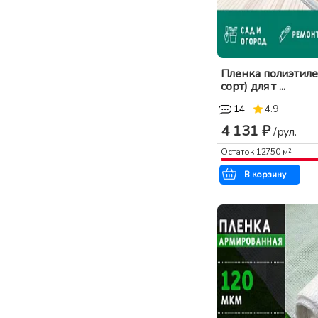
Пленка полиэтиле
сорт) для т ...
14
4.9
4 131 ₽
/рул.
Остаток
12750
м²
В корзину