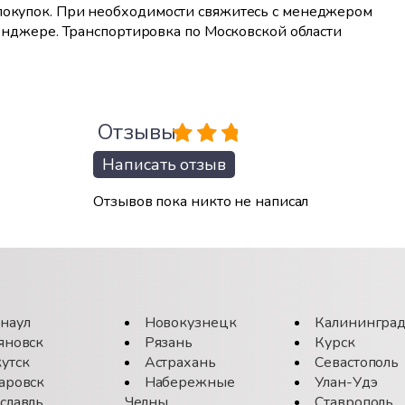
 покупок. При необходимости свяжитесь с менеджером
ссенджере. Транспортировка по Московской области
Отзывы
Написать отзыв
Отзывов пока никто не написал
наул
Новокузнецк
Калинингра
яновск
Рязань
Курск
утск
Астрахань
Севастополь
аровск
Набережные
Улан-Удэ
славль
Челны
Ставрополь