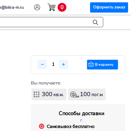
0
Оформить заказ
e@bikra-m.ru
В корзину
Вы получаете:
300
100
кв.м.
пог.м
Способы доставки
г.
Самовывоз бесплатно