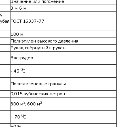
Значение или пояснение
3 м, 6 м
у
лубая
ГОСТ 16337-77
100 м
Полиэтилен высокого давления
Рукав, свёрнутый в рулон
Экструдер
0
- 45
С
Полиэтиленовые гранулы
0,015 кубических метров
2
2
300 м
, 600 м
0
+ 70
С
50 %