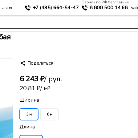
Звонок по РФ бесплатный
+7 (495)
664-54-47
8 800
500 14 68
такты
sal
>
укрытия
Пленка полиэтиленовая 150 мкм голубая
бая
Поделиться
6 243 ₽
/ рул.
20.81 ₽
/ м²
Ширина
3 м
6 м
Длина