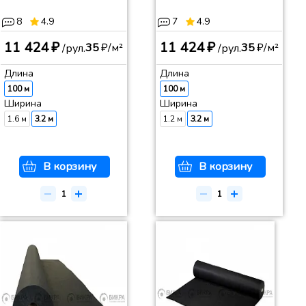
8
4.9
7
4.9
11 424 ₽
11 424 ₽
35
₽/м²
35
₽/м²
/рул.
/рул.
Длина
Длина
100 м
100 м
Ширина
Ширина
1.6 м
3.2 м
1.2 м
3.2 м
В корзину
В корзину