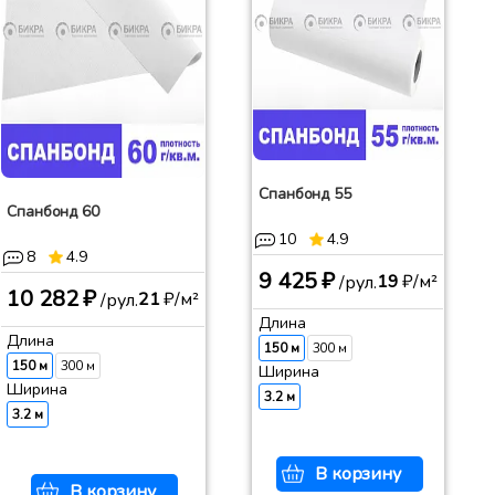
Спанбонд 55
Спанбонд 60
10
4.9
8
4.9
9 425 ₽
19
₽/м²
/рул.
10 282 ₽
21
₽/м²
/рул.
Длина
Длина
150 м
300 м
150 м
300 м
Ширина
Ширина
3.2 м
3.2 м
В корзину
В корзину