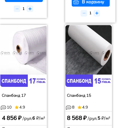
В корзину
Спанбонд 17
Спанбонд 15
10
4.9
8
4.9
4 856 ₽
8 568 ₽
6
₽/м²
5
₽/м²
/рул.
/рул.