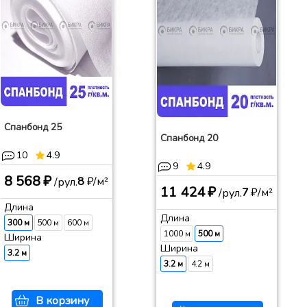
Спанбонд 25
Спанбонд 20
10
4.9
9
4.9
8 568 ₽
8
₽/м²
/рул.
11 424 ₽
7
₽/м²
/рул.
Длина
Длина
300 м
500 м
600 м
1000 м
500 м
Ширина
Ширина
3.2 м
3.2 м
4.2 м
В корзину