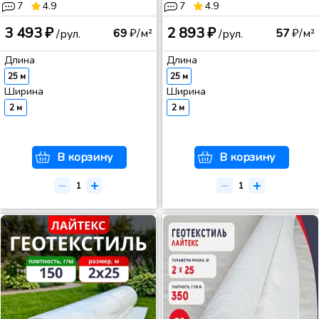
7
4.9
7
4.9
3 493 ₽
2 893 ₽
69
₽/м²
57
₽/м²
/рул.
/рул.
Длина
Длина
25 м
25 м
Ширина
Ширина
2 м
2 м
В корзину
В корзину