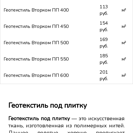
113
Геотекстиль Вторком ПП 400
м²
руб.
154
Геотекстиль Вторком ПП 450
м²
руб.
169
Геотекстиль Вторком ПП 500
м²
руб.
185
Геотекстиль Вторком ПП 550
м²
руб.
201
Геотекстиль Вторком ПП 600
м²
руб.
а и
Геотекстиль под плитку
Н
по
Геотекстиль под плитку
— это искусственная
тку
ткань, изготовленная из полимерных нитей.
Пр
ных
Данное полотно хорошо пропускает
ук