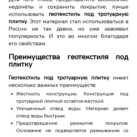
щеб
недочёты и сохранить покрытие, лучше
ять
использовать
геотекстиль под тротуарную
Св
тки
плитку
. Этот материал стал использоваться в
ма
России не так давно, но уже завоевал
сп
популярность. И это во многом благодаря
со
его свойствам.
Сп
сп
ощи
Преимущества геотекстиля под
по
плитку
од
Геотекстиль под тротуарную плитку
имеет
несколько важных преимуществ:
дку
Жёсткость конструкции. Конструкция под
редь
тротуарной плиткой остаётся жёсткой.
пке
Улучшенный отвод воды. Материал делает
ла.
отвод воды быстрым.
жно
Предотвращение размытия покрытия.
Основание не подвергается размыванию со