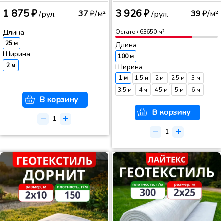
1 875 ₽
3 926 ₽
37
₽/м²
39
₽/м²
/рул.
/рул.
Длина
Остаток
63650
м²
25 м
Длина
Ширина
100 м
2 м
Ширина
1 м
1.5 м
2 м
2.5 м
3 м
3.5 м
4 м
4.5 м
5 м
6 м
В корзину
В корзину