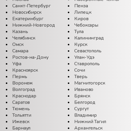
Санкт-Петербург
Пенза
Новосибирск
Липецк
Екатеринбург
Киров
Нижний-Новгород
Чебоксары
Казань
Тула
Челябинск
Калининград
Омск
Курск
Самара
Севастополь
Ростов-на-Дону
Улан-Удэ
Уфа
Ставрополь
Красноярск
Сочи
Пермь
Тверь
Воронеж
Магнитогорск
Волгоград
Иваново
Краснодар
Брянск
Саратов
Белгород
Тюмень
Сургут
Тольятти
Владимир
Ижевск
Нижний Тагил
Барнаул
Архангельск