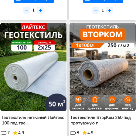
Геотекстиль нетканый Лайтекс
Геотекстиль ВторКом 250 под
100 под тро ...
тротуарную п ...
7
4.9
8
4.9