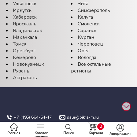
Ульяновск
Чита
Иркутск
Симферополь
Хабаровск
Калуга
Ярославль
Смоленск
Владивосток
Саранск
Махачкала
Курган
Томск
Череповец
Оренбург
Орёл
Кемерово
Вологда
Новокузнецк
Все остальные
Рязань
регионы
Астрахань
Каталог
+7 (495)
664-54-47
sale@bikra-m.ru
0
Главная
Каталог
Поиск
Корзина
Геоматериалы и дорожное строительство
Авторизация
товаров