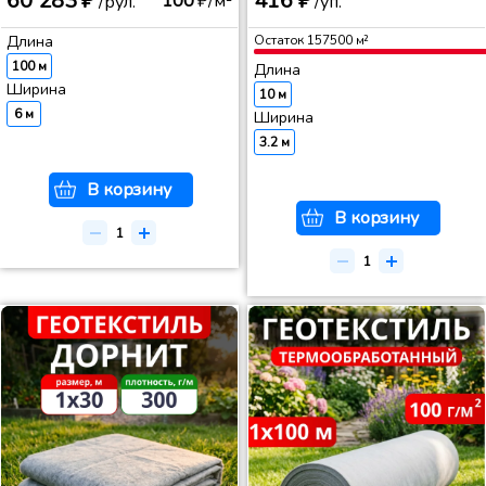
60 283 ₽
416 ₽
100
₽/м²
/рул.
/уп.
Длина
Остаток
157500
м²
100 м
Длина
Ширина
10 м
6 м
Ширина
3.2 м
В корзину
В корзину