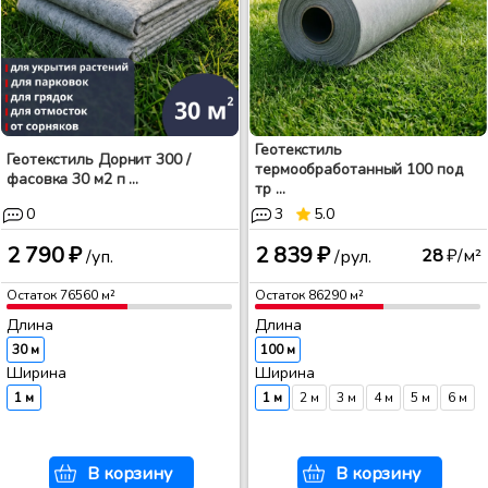
Геотекстиль
Геотекстиль Дорнит 300 /
термообработанный 100 под
фасовка 30 м2 п ...
тр ...
0
3
5.0
2 790 ₽
2 839 ₽
28
₽/м²
/уп.
/рул.
Остаток
76560
м²
Остаток
86290
м²
Длина
Длина
30 м
100 м
Ширина
Ширина
1 м
1 м
2 м
3 м
4 м
5 м
6 м
В корзину
В корзину