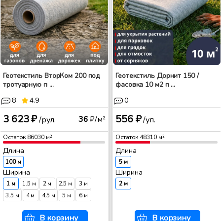
Геотекстиль ВторКом 200 под
Геотекстиль Дорнит 150 /
тротуарную п ...
фасовка 10 м2 п ...
8
4.9
0
3 623 ₽
556 ₽
36
₽/м²
/рул.
/уп.
Остаток
86030
м²
Остаток
48310
м²
Длина
Длина
100 м
5 м
Ширина
Ширина
1 м
1.5 м
2 м
2.5 м
3 м
2 м
3.5 м
4 м
4.5 м
5 м
6 м
В корзину
В корзину