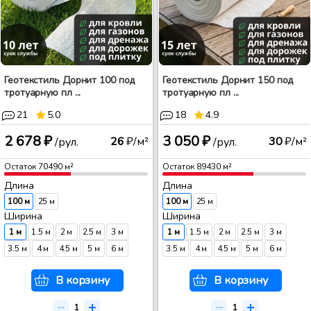
Геотекстиль Дорнит 100 под
Геотекстиль Дорнит 150 под
тротуарную пл ...
тротуарную пл ...
21
5.0
18
4.9
2 678 ₽
3 050 ₽
26
₽/м²
30
₽/м²
/рул.
/рул.
Остаток
70490
м²
Остаток
89430
м²
Длина
Длина
100 м
25 м
100 м
25 м
Ширина
Ширина
1 м
1.5 м
2 м
2.5 м
3 м
1 м
1.5 м
2 м
2.5 м
3 м
3.5 м
4 м
4.5 м
5 м
6 м
3.5 м
4 м
4.5 м
5 м
6 м
В корзину
В корзину