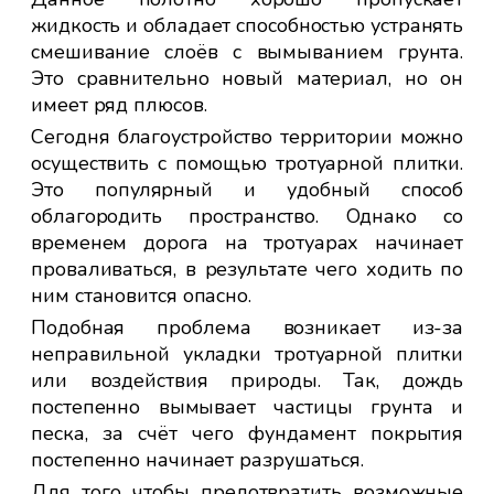
ого
жидкость и обладает способностью устранять
по
:
смешивание слоёв с вымыванием грунта.
ка
Это сравнительно новый материал, но он
За
имеет ряд плюсов.
ук
уч
Сегодня благоустройство территории можно
и в
не
осуществить с помощью тротуарной плитки.
Это популярный и удобный способ
Св
кой;
облагородить пространство. Однако со
на
временем дорога на тротуарах начинает
ук
ной
проваливаться, в результате чего ходить по
ук
ним становится опасно.
тщ
уж
ала
Подобная проблема возникает из-за
пли
еля
неправильной укладки тротуарной плитки
ный
или воздействия природы. Так, дождь
Ге
е»,
постепенно вымывает частицы грунта и
сл
ько
песка, за счёт чего фундамент покрытия
эт
ной
постепенно начинает разрушаться.
сэ
ге
Для того чтобы предотвратить возможные