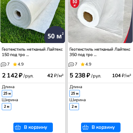
Геотекстиль нетканый Лайтекс
Геотекстиль нетканый Лайтекс
150 под тро ...
350 под тро ...
7
4.9
7
4.9
2 142 ₽
5 238 ₽
42
₽/м²
104
₽/м²
/рул.
/рул.
Длина
Длина
25 м
25 м
Ширина
Ширина
2 м
2 м
В корзину
В корзину