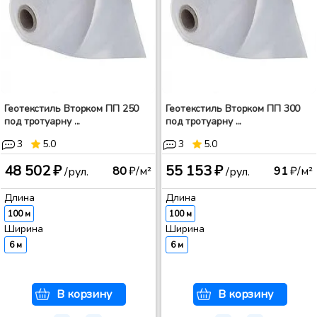
Геотекстиль Вторком ПП 250
Геотекстиль Вторком ПП 300
под тротуарну ...
под тротуарну ...
3
5.0
3
5.0
48 502 ₽
55 153 ₽
80
₽/м²
91
₽/м²
/рул.
/рул.
Длина
Длина
100 м
100 м
Ширина
Ширина
6 м
6 м
В корзину
В корзину