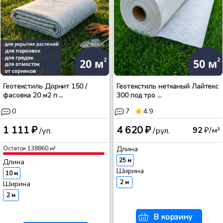
Геотекстиль Дорнит 150 /
Геотекстиль нетканый Лайтекс
фасовка 20 м2 п ...
300 под тро ...
0
7
4.9
1 111 ₽
4 620 ₽
92
₽/м²
/уп.
/рул.
Остаток
138860
м²
Длина
25 м
Длина
Ширина
10 м
2 м
Ширина
2 м
В корзину