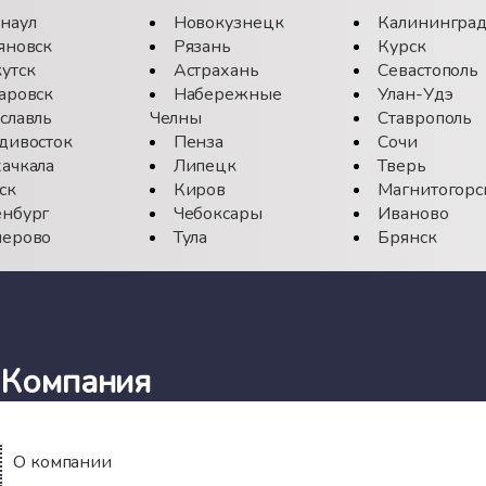
наул
Новокузнецк
Калинингра
яновск
Рязань
Курск
утск
Астрахань
Севастополь
аровск
Набережные
Улан-Удэ
славль
Челны
Ставрополь
дивосток
Пенза
Сочи
ачкала
Липецк
Тверь
ск
Киров
Магнитогорс
нбург
Чебоксары
Иваново
ерово
Тула
Брянск
Компания
О компании