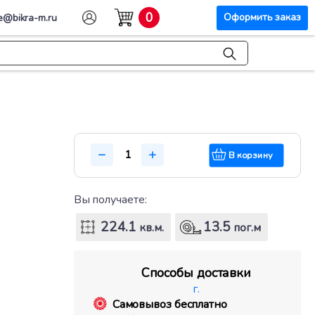
0
Оформить заказ
e@bikra-m.ru
 (сварная)
В корзину
Вы получаете:
224.1
13.5
кв.м.
пог.м
Способы доставки
г.
Самовывоз бесплатно