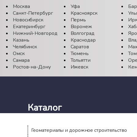
Москва
Уфа
Бар
Санкт-Петербург
Красноярск
Уль
Новосибирск
Пермь
Ирк
Екатеринбург
Воронеж
Хаб
Нижний-Новгород
Волгоград
Яро
Казань
Краснодар
Вла
Челябинск
Саратов
Мах
Омск
Тюмень
Том
Самара
Тольятти
Оре
Ростов-на-Дону
Ижевск
Кем
Каталог
Геоматериалы и дорожное строительство