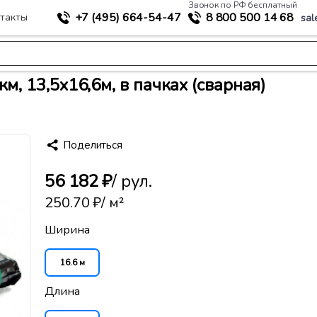
Звонок по РФ бесплатный
+7 (495)
664-54-47
8 800
500 14 68
такты
sal
>
укрытия
Пленка для водоемов "Аником", 500мкм, 13,5х16,6м, в пачках
, 13,5х16,6м, в пачках (сварная)
Поделиться
56 182 ₽
/ рул.
250.70 ₽
/ м²
Ширина
16.6 м
Длина