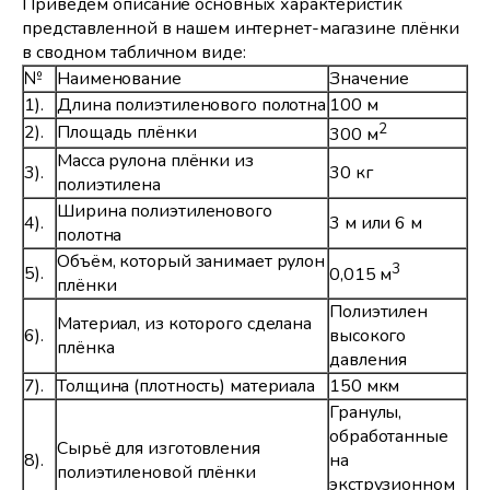
Приведём описание основных характеристик
представленной в нашем интернет-магазине плёнки
в сводном табличном виде:
№
Наименование
Значение
1).
Длина полиэтиленового полотна
100 м
2
2).
Площадь плёнки
300 м
Масса рулона плёнки из
3).
30 кг
полиэтилена
Ширина полиэтиленового
4).
3 м или 6 м
полотна
Объём, который занимает рулон
3
5).
0,015 м
плёнки
Полиэтилен
Материал, из которого сделана
6).
высокого
плёнка
давления
7).
Толщина (плотность) материала
150 мкм
Гранулы,
обработанные
Сырьё для изготовления
8).
на
полиэтиленовой плёнки
экструзионном