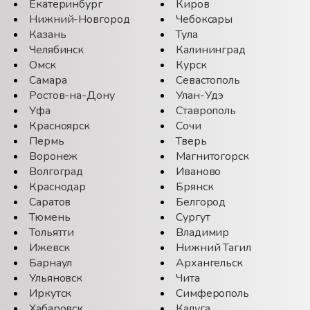
Екатеринбург
Киров
Нижний-Новгород
Чебоксары
Казань
Тула
Челябинск
Калининград
Омск
Курск
Самара
Севастополь
Ростов-на-Дону
Улан-Удэ
Уфа
Ставрополь
Красноярск
Сочи
Пермь
Тверь
Воронеж
Магнитогорск
Волгоград
Иваново
Краснодар
Брянск
Саратов
Белгород
Тюмень
Сургут
Тольятти
Владимир
Ижевск
Нижний Тагил
Барнаул
Архангельск
Ульяновск
Чита
Иркутск
Симферополь
Хабаровск
Калуга