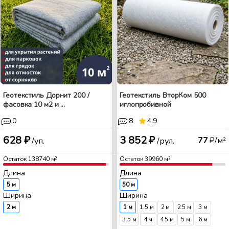
Геотекстиль Дорнит 200 /
Геотекстиль ВторКом 500
фасовка 10 м2 и ...
иглопробивной
0
8
4.9
628 ₽
3 852 ₽
77
₽/м²
/уп.
/рул.
Остаток
138740
м²
Остаток
39960
м²
Длина
Длина
5 м
50 м
Ширина
Ширина
2 м
1 м
1.5 м
2 м
2.5 м
3 м
3.5 м
4 м
4.5 м
5 м
6 м