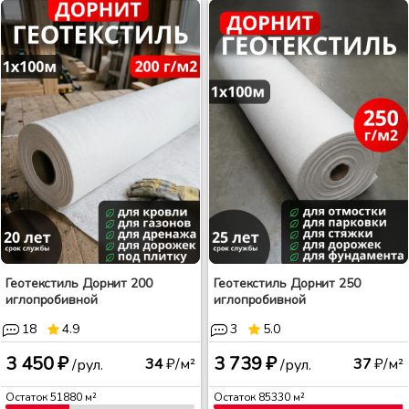
Геотекстиль Дорнит 200
Геотекстиль Дорнит 250
иглопробивной
иглопробивной
18
4.9
3
5.0
3 450 ₽
3 739 ₽
34
₽/м²
37
₽/м²
/рул.
/рул.
Остаток
51880
м²
Остаток
85330
м²