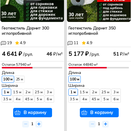
Геотекстиль Дорнит 300
Геотекстиль Дорнит 350
иглопробивной
иглопробивной
19
4.9
11
4.9
4 641 ₽
5 177 ₽
46
₽/м²
51
₽/м²
/рул.
/рул.
Остаток
57940
м²
Остаток
44840
м²
Длина
Длина
100 м
25 м
100 м
Ширина
Ширина
1 м
1.5 м
2 м
2.5 м
3 м
1 м
1.5 м
2 м
2.5 м
3 м
3.5 м
4 м
4.5 м
5 м
6 м
3.5 м
4 м
4.5 м
5 м
6 м
В корзину
В корзину