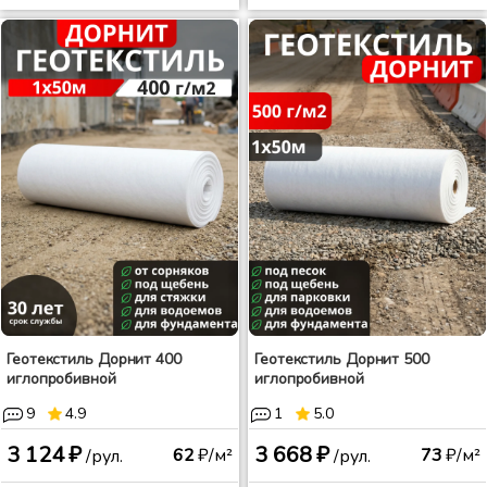
Геотекстиль Дорнит 400
Геотекстиль Дорнит 500
иглопробивной
иглопробивной
9
4.9
1
5.0
3 124 ₽
3 668 ₽
62
₽/м²
73
₽/м²
/рул.
/рул.