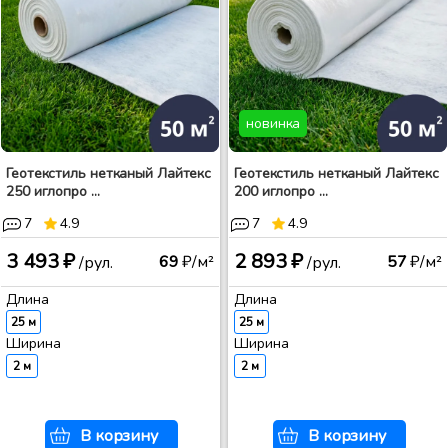
новинка
Геотекстиль нетканый Лайтекс
Геотекстиль нетканый Лайтекс
250 иглопро ...
200 иглопро ...
7
4.9
7
4.9
3 493 ₽
2 893 ₽
69
₽/м²
57
₽/м²
/рул.
/рул.
Длина
Длина
25 м
25 м
Ширина
Ширина
2 м
2 м
В корзину
В корзину