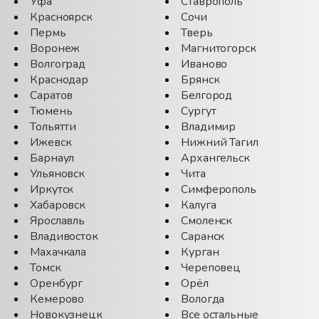
Уфа
Ставрополь
· 
Красноярск
Сочи
об
Пермь
Тверь
ко
Воронеж
Магнитогорск
про
Волгоград
Иваново
Краснодар
Брянск
Ис
Саратов
Белгород
ра
Тюмень
Сургут
· 
Тольятти
Владимир
· 
Ижевск
Нижний Тагил
Барнаул
Архангельск
· 
Ульяновск
Чита
на
Иркутск
Симферополь
· 
Хабаровск
Калуга
· 
Ярославль
Смоленск
Владивосток
Саранск
· 
Махачкала
Курган
· 
Томск
Череповец
· 
Оренбург
Орёл
со
Кемерово
Вологда
Новокузнецк
Все остальные
· 