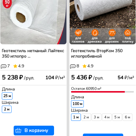
Геотекстиль нетканый Лайтекс
Геотекстиль ВторКом 350
350 иглопро ...
иглопробивной
7
4.9
8
4.9
5 238 ₽
5 436 ₽
104
₽/м²
54
₽/м²
/рул.
/рул.
Длина
Остаток
60950
м²
25 м
Длина
Ширина
100 м
2 м
Ширина
1 м
2 м
3 м
4 м
5 м
6 м
В корзину