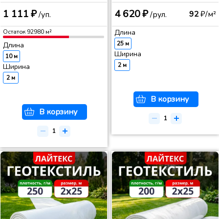
1 111 ₽
4 620 ₽
92
₽/м²
/уп.
/рул.
Остаток
92980
м²
Длина
25 м
Длина
Ширина
10 м
2 м
Ширина
2 м
В корзину
В корзину