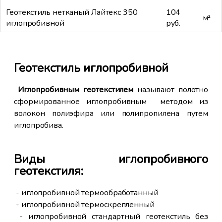
Геотекстиль нетканый Лайтекс 350
104
м²
иглопробивной
руб.
Геотекстиль иглопробивной
Иг
го
Иглопробивным геотекстилем
называют полотно
- э
сформированное иглопробивным методом из
се
жно
волокон полиэфира или полипропилена путем
ха
ных
иглопробива.
гео
кой
гео
ом
иг
В
иды игло
п
роб
ивного
сть
пол
геотекстиля:
 не
ния
ге
- иглопробивной термообработанный
ю в
- иглопробивной термоскрепленный
ти,
От
- иглопробивной стандартный геотекстиль без
о с