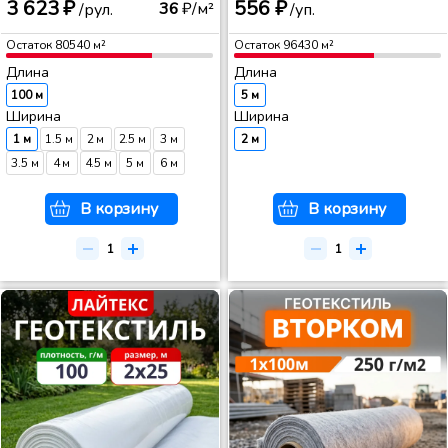
3 623 ₽
556 ₽
36
₽/м²
/рул.
/уп.
Остаток
80540
м²
Остаток
96430
м²
Длина
Длина
100 м
5 м
Ширина
Ширина
1 м
1.5 м
2 м
2.5 м
3 м
2 м
3.5 м
4 м
4.5 м
5 м
6 м
В корзину
В корзину