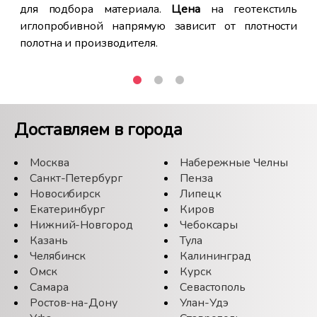
ить
ге
для подбора материала.
Цена
на геотекстиль
сит
иглопробивной напрямую зависит от плотности
ине
Иг
полотна и производителя.
тво
· 
ка
РА"
ст
ь
, а
хар
ные
Доставляем в города
·
ной
пр
ент
Москва
Набережные Челны
мо
чных
Санкт-Петербург
Пенза
те
ей.
Новосибирск
Липецк
да
ны.
Екатеринбург
Киров
· 
сть
Нижний-Новгород
Чебоксары
ст
Казань
Тула
их 
Челябинск
Калининград
Омск
Курск
· 
Самара
Севастополь
от
Ростов-на-Дону
Улан-Удэ
час