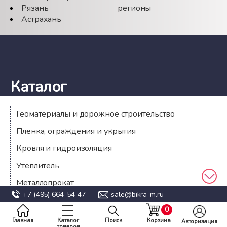
Рязань
регионы
Астрахань
Каталог
Геоматериалы и дорожное строительство
Пленка, ограждения и укрытия
Кровля и гидроизоляция
Утеплитель
Металлопрокат
Компания
+7 (495)
664-54-47
sale@bikra-m.ru
0
О компании
Главная
Каталог
Поиск
Корзина
Авторизация
товаров