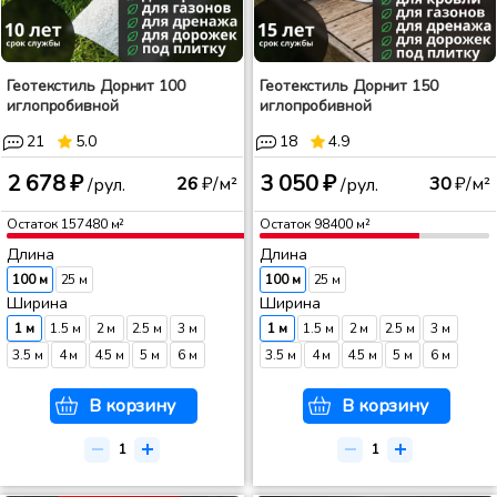
Геотекстиль Дорнит 100
Геотекстиль Дорнит 150
иглопробивной
иглопробивной
21
5.0
18
4.9
2 678 ₽
3 050 ₽
26
₽/м²
30
₽/м²
/рул.
/рул.
Остаток
157480
м²
Остаток
98400
м²
Длина
Длина
100 м
25 м
100 м
25 м
Ширина
Ширина
1 м
1.5 м
2 м
2.5 м
3 м
1 м
1.5 м
2 м
2.5 м
3 м
3.5 м
4 м
4.5 м
5 м
6 м
3.5 м
4 м
4.5 м
5 м
6 м
В корзину
В корзину