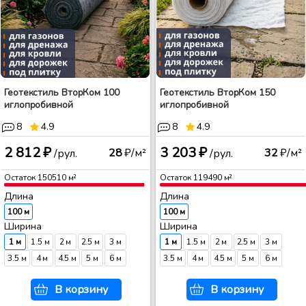
Геотекстиль ВторКом 100
Геотекстиль ВторКом 150
иглопробивной
иглопробивной
8
4.9
8
4.9
2 812 ₽
3 203 ₽
28
₽/м²
32
₽/м²
/рул.
/рул.
Остаток
150510
м²
Остаток
119490
м²
Длина
Длина
100 м
100 м
Ширина
Ширина
1 м
1.5 м
2 м
2.5 м
3 м
1 м
1.5 м
2 м
2.5 м
3 м
3.5 м
4 м
4.5 м
5 м
6 м
3.5 м
4 м
4.5 м
5 м
6 м
В корзину
В корзину