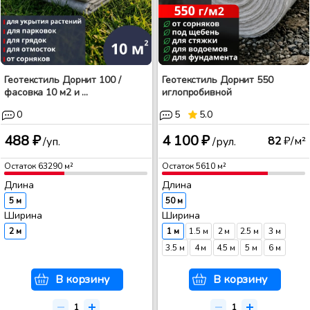
Геотекстиль Дорнит 100 /
Геотекстиль Дорнит 550
фасовка 10 м2 и ...
иглопробивной
0
5
5.0
488 ₽
4 100 ₽
82
₽/м²
/уп.
/рул.
Остаток
63290
м²
Остаток
5610
м²
Длина
Длина
5 м
50 м
Ширина
Ширина
2 м
1 м
1.5 м
2 м
2.5 м
3 м
3.5 м
4 м
4.5 м
5 м
6 м
В корзину
В корзину