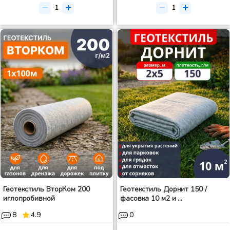
Геотекстиль ВторКом 200
Геотекстиль Дорнит 150 /
иглопробивной
фасовка 10 м2 и ...
8
4.9
0