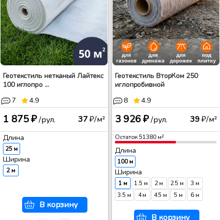
Геотекстиль нетканый Лайтекс
Геотекстиль ВторКом 250
100 иглопро ...
иглопробивной
7
4.9
8
4.9
1 875 ₽
3 926 ₽
37
₽/м²
39
₽/м²
/рул.
/рул.
Длина
Остаток
51380
м²
25 м
Длина
Ширина
100 м
2 м
Ширина
1 м
1.5 м
2 м
2.5 м
3 м
3.5 м
4 м
4.5 м
5 м
6 м
В корзину
В корзину