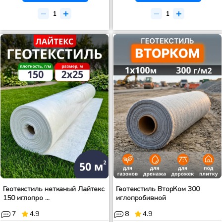
Геотекстиль нетканый Лайтекс
Геотекстиль ВторКом 300
150 иглопро ...
иглопробивной
7
4.9
8
4.9