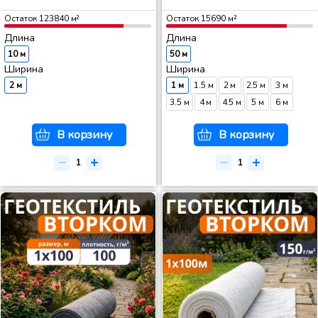
Остаток
123840
м²
Остаток
15690
м²
Длина
Длина
10 м
50 м
Ширина
Ширина
2 м
1 м
1.5 м
2 м
2.5 м
3 м
3.5 м
4 м
4.5 м
5 м
6 м
В корзину
В корзину