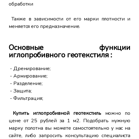
пр
обработки
уд
при
ох
Также в зависимости от его марки плотности и
го
до
меняется его предназначение.
· 
· 
Основные функции
 25
· 
иглопроби
вного геотекстиля :
. В
· 
ать
- Дренирование;
жно
· 
- Армирование;
иод
· 
- Разделение;
вые
·
- Защита;
не
- Фильтрация;
 на
·
лее
во
Купить
иглопробивной геотекстиль
можно по
лом
цене от 25 рублей за 1 м2. Подобрать нужную
а и
марку полотна вы можете самостоятельно у нас на
ие
и
сайте, либо запросить консультацию специалиста