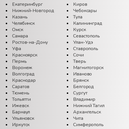
Екатеринбург
Киров
Нижний-Новгород
Чебоксары
Казань
Тула
Челябинск
Калининград
Омск
Курск
Самара
Севастополь
Ростов-на-Дону
Улан-Удэ
Уфа
Ставрополь
Красноярск
Сочи
Пермь
Тверь
Воронеж
Магнитогорск
Волгоград
Иваново
Краснодар
Брянск
Саратов
Белгород
Тюмень
Сургут
Тольятти
Владимир
Ижевск
Нижний Тагил
Барнаул
Архангельск
Ульяновск
Чита
Иркутск
Симферополь