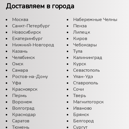
Доставляем в города
Москва
Набережные Челны
Санкт-Петербург
Пенза
Новосибирск
Липецк
Екатеринбург
Киров
Нижний-Новгород
Чебоксары
Казань
Тула
Челябинск
Калининград
Омск
Курск
Самара
Севастополь
Ростов-на-Дону
Улан-Удэ
Уфа
Ставрополь
Красноярск
Сочи
Пермь
Тверь
Воронеж
Магнитогорск
Волгоград
Иваново
Краснодар
Брянск
Саратов
Белгород
Тюмень
Сургут