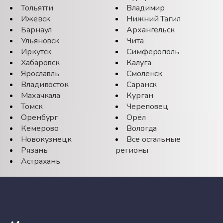
Тольятти
Владимир
Ижевск
Нижний Тагил
Барнаул
Архангельск
Ульяновск
Чита
Иркутск
Симферополь
Хабаровск
Калуга
Ярославль
Смоленск
Владивосток
Саранск
Махачкала
Курган
Томск
Череповец
Оренбург
Орёл
Кемерово
Вологда
Новокузнецк
Все остальные
Рязань
регионы
Астрахань