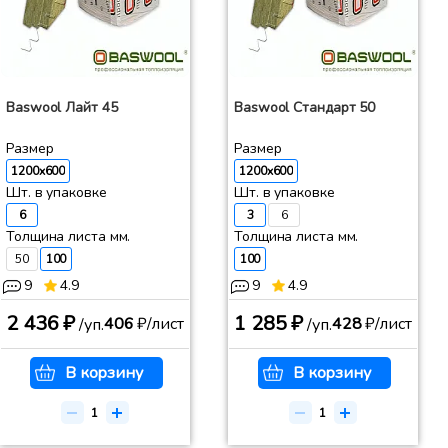
Baswool Лайт 45
Baswool Стандарт 50
Размер
Размер
1200x600
1200x600
Шт. в упаковке
Шт. в упаковке
6
3
6
Толщина листа мм.
Толщина листа мм.
50
100
100
9
4.9
9
4.9
2 436 ₽
1 285 ₽
406
₽/лист
428
₽/лист
/уп.
/уп.
В корзину
В корзину