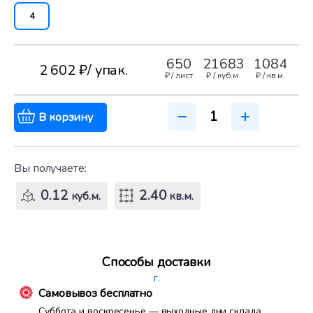
4
650
21683
1084
2 602 ₽
/ упак.
₽ /
лист
₽ /
куб.м.
₽ /
кв.м.
В корзину
Вы получаете:
0.12
2.40
куб.м.
кв.м.
Способы доставки
г.
Самовывоз бесплатно
Суббота и воскресенье — выходные дни склада.