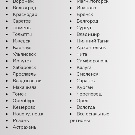
Воронеж
Магнитогорск
Волгоград
Иваново
Краснодар
Брянск
Саратов
Белгород
Тюмень
Сургут
Тольятти
Владимир
Ижевск
Нижний Тагил
Барнаул
Архангельск
Ульяновск
Чита
Иркутск
Симферополь
Хабаровск
Калуга
Ярославль
Смоленск
Владивосток
Саранск
Махачкала
Курган
Томск
Череповец
Оренбург
Орёл
Кемерово
Вологда
Новокузнецк
Все остальные
Рязань
регионы
Астрахань