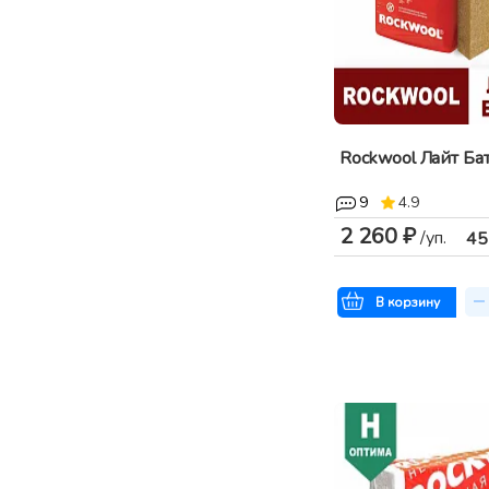
Rockwool Лайт Бат
9
4.9
2 260 ₽
/уп.
45
В корзину