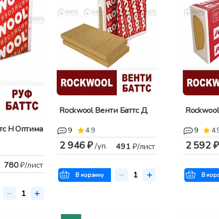
Rockwool Венти Баттс Д
Rockwool
тс Н Оптима
9
4.9
9
4.
2 946 ₽
2 592 ₽
/уп.
491
₽/лист
780
₽/лист
В корзину
В кор