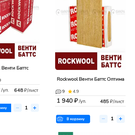
 Венти Баттс
Rockwool Венти Баттс Оптима
9
/уп.
648
₽/лист
9
4.9
1 940 ₽
/уп.
485
₽/лист
зину
В корзину