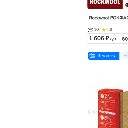
Rockwool РОКФ
10
4.9
1 606 ₽
/уп.
80
В корзину