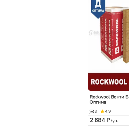
Rockwool Венти Б
Оптима
9
4.9
2 684 ₽
/уп.