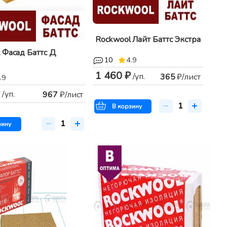
Rockwool Лайт Баттс Экстра
 Фасад Баттс Д
10
4.9
1 460 ₽
/уп.
365
₽/лист
.9
/уп.
967
₽/лист
В корзину
зину