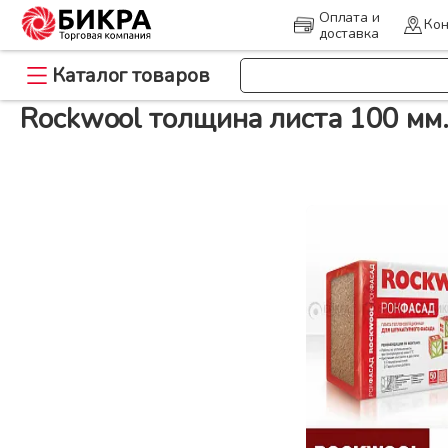
Оплата и
Кон
доставка
>
>
Каталог товаров
Главная
Утеплитель
Rockwool 100
Rockwool толщина листа 100 мм