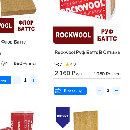
 Флор Баттс
Rockwool Руф Баттс В Оптима
9
/уп.
860
₽/лист
7
4.9
2 160 ₽
/уп.
1080
₽/лист
зину
В корзину