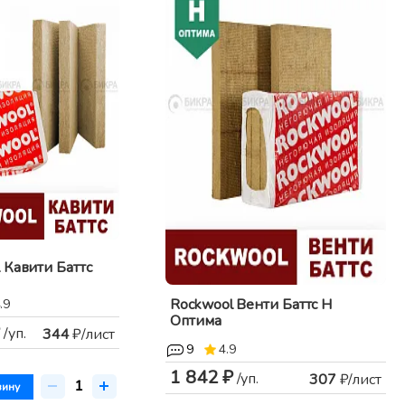
 Кавити Баттс
Rockwool Венти Баттс Н
.9
Оптима
/уп.
344
₽/лист
9
4.9
1 842 ₽
/уп.
307
₽/лист
зину