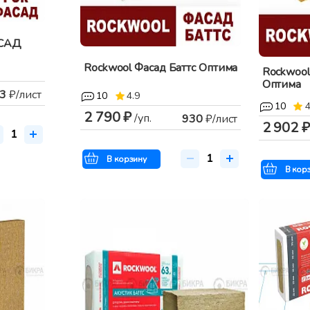
АСАД
Rockwool Фасад Баттс Оптима
Rockwool
Оптима
3
₽/лист
10
4.9
10
4
2 790 ₽
/уп.
930
₽/лист
2 902 ₽
В корзину
В кор