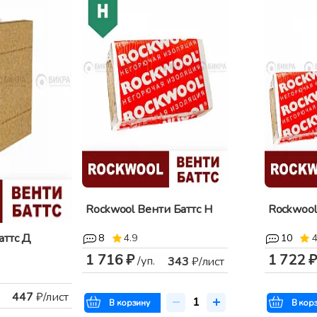
Rockwool Венти Баттс Н
Rockwool
аттс Д
8
4.9
10
4
1 716 ₽
1 722 ₽
/уп.
343
₽/лист
447
₽/лист
В корзину
В кор