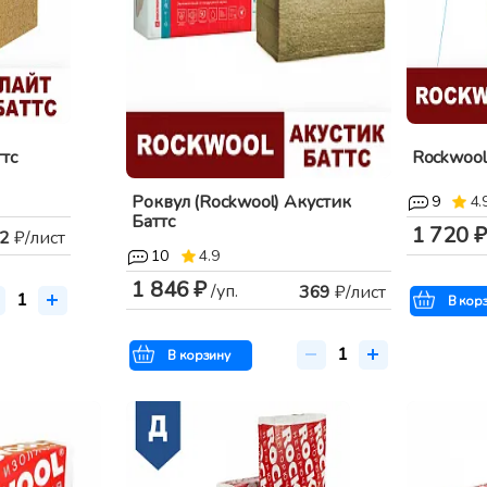
тс
Rockwool
Роквул (Rockwool) Акустик
9
4.
Баттс
1 720 ₽
2
₽/лист
10
4.9
1 846 ₽
/уп.
369
₽/лист
В кор
В корзину