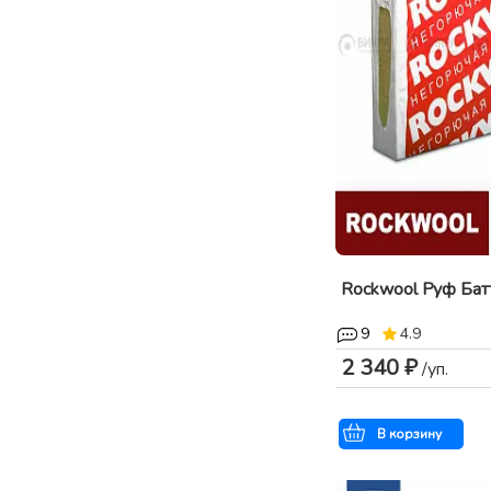
Rockwool Руф Бат
9
4.9
2 340 ₽
/уп.
В корзину