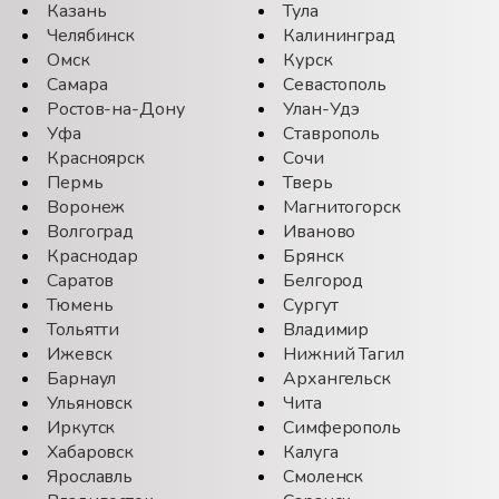
Казань
Тула
Челябинск
Калининград
Омск
Курск
Самара
Севастополь
Ростов-на-Дону
Улан-Удэ
Уфа
Ставрополь
Красноярск
Сочи
Пермь
Тверь
Воронеж
Магнитогорск
Волгоград
Иваново
Краснодар
Брянск
Саратов
Белгород
Тюмень
Сургут
Тольятти
Владимир
Ижевск
Нижний Тагил
Барнаул
Архангельск
Ульяновск
Чита
Иркутск
Симферополь
Хабаровск
Калуга
Ярославль
Смоленск