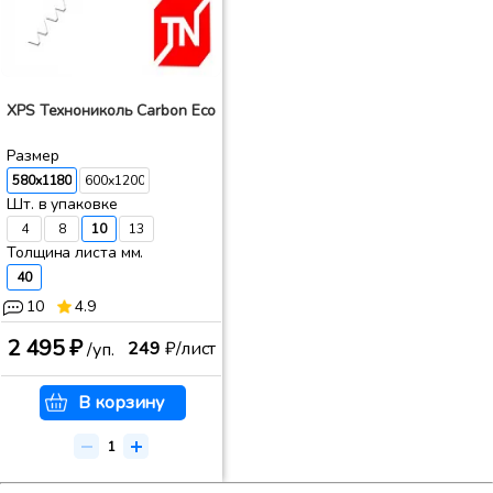
XPS Технониколь Carbon Eco
Размер
580x1180
600x1200
Шт. в упаковке
4
8
10
13
Толщина листа мм.
40
10
4.9
2 495 ₽
249
₽/лист
/уп.
В корзину