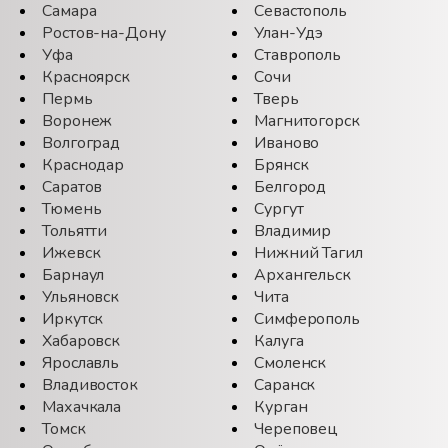
Самара
Севастополь
Ростов-на-Дону
Улан-Удэ
Уфа
Ставрополь
Красноярск
Сочи
Пермь
Тверь
Воронеж
Магнитогорск
Волгоград
Иваново
Краснодар
Брянск
Саратов
Белгород
Тюмень
Сургут
Тольятти
Владимир
Ижевск
Нижний Тагил
Барнаул
Архангельск
Ульяновск
Чита
Иркутск
Симферополь
Хабаровск
Калуга
Ярославль
Смоленск
Владивосток
Саранск
Махачкала
Курган
Томск
Череповец