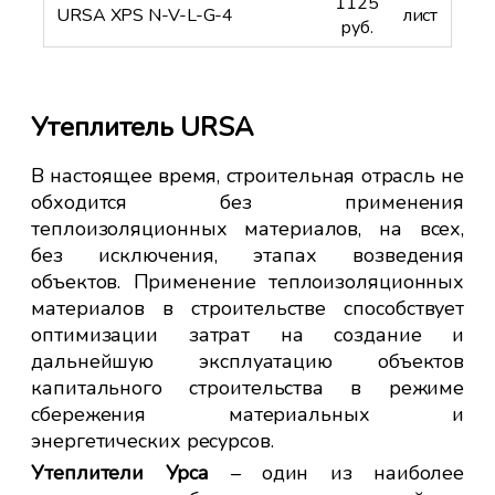
1125
URSA XPS N-V-L-G-4
лист
руб.
ти:
Ку
Утеплитель URSA
ст
Ма
В настоящее время, строительная отрасль не
по
обходится без применения
й с
по
теплоизоляционных материалов, на всех,
и с
- п
без исключения, этапах возведения
и с
объектов. Применение теплоизоляционных
й.
- м
материалов в строительстве способствует
ных
- 
оптимизации затрат на создание и
ена
- 
дальнейшую эксплуатацию объектов
- 
капитального строительства в режиме
для
сбережения материальных и
Ед
й и
энергетических ресурсов.
да
тве
чт
Утеплители Урса
– один из наиболее
ут