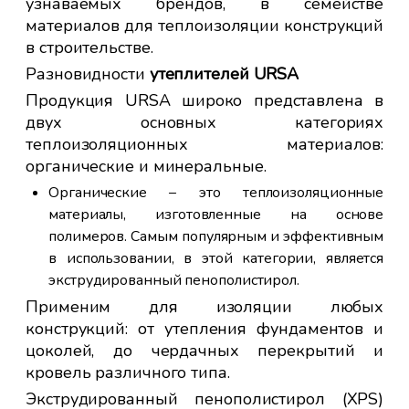
узнаваемых брендов, в семействе
кие
ст
материалов для теплоизоляции конструкций
, в
то
в строительстве.
нно
по
Разновидности
утеплителей URSA
ых
Це
Продукция URSA широко представлена в
пе
двух основных категориях
рии
мат
теплоизоляционных материалов:
сти
органические и минеральные.
Органические – это теплоизоляционные
и и
материалы, изготовленные на основе
нет
полимеров. Самым популярным и эффективным
- м
в использовании, в этой категории, является
- 
экструдированный пенополистирол.
Применим для изоляции любых
-
конструкций: от утепления фундаментов и
би
цоколей, до чердачных перекрытий и
- 
кровель различного типа.
ст
Экструдированный пенополистирол (XPS)