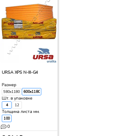
URSA XPS N-III-G4
Размер
580x1180
600x1180
Шт. в упаковке
4
12
Толщина листа мм.
100
0