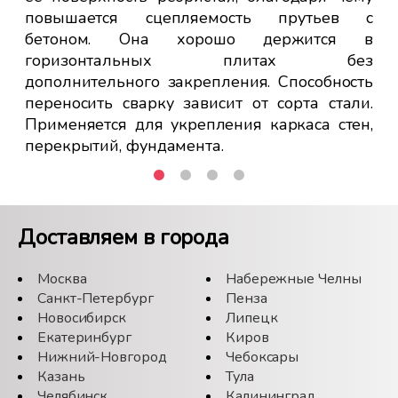
повышается сцепляемость прутьев с
Ра
бетоном. Она хорошо держится в
пр
горизонтальных плитах без
Со
дополнительного закрепления. Способность
бы
переносить сварку зависит от сорта стали.
пр
Применяется для укрепления каркаса стен,
перекрытий, фундамента.
Доставляем в города
Москва
Набережные Челны
Санкт-Петербург
Пенза
Новосибирск
Липецк
Екатеринбург
Киров
Нижний-Новгород
Чебоксары
Казань
Тула
Челябинск
Калининград