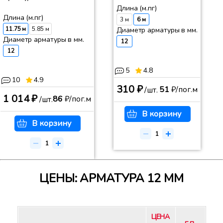
Длина (м.пг)
Длина (м.пг)
3 м
6 м
11.75 м
5.85 м
Диаметр арматуры в мм.
Диаметр арматуры в мм.
12
12
5
4.8
10
4.9
310 ₽
51
₽/пог.м
/шт.
1 014 ₽
86
₽/пог.м
/шт.
В корзину
В корзину
ЦЕНЫ: АРМАТУРА 12 ММ
ЦЕНА