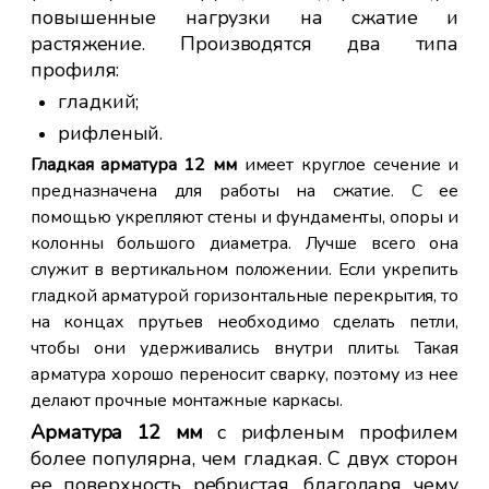
повышенные нагрузки на сжатие и
ар
растяжение. Производятся два типа
тов
профиля:
гладкий;
;
рифленый.
Гладкая арматура 12 мм
имеет круглое сечение и
пить
предназначена для работы на сжатие. С ее
ляем
помощью укрепляют стены и фундаменты, опоры и
иков
колонны большого диаметра. Лучше всего она
Ар
 по
служит в вертикальном положении. Если укрепить
ук
гладкой арматурой горизонтальные перекрытия, то
ис
на концах прутьев необходимо сделать петли,
до
ры и
чтобы они удерживались внутри плиты. Такая
во
свой
арматура хорошо переносит сварку, поэтому из нее
де
йте.
делают прочные монтажные каркасы.
ве
ут и
Арматура 12 мм
с рифленым профилем
— 
ент
более популярна, чем гладкая. С двух сторон
в 
ее поверхность ребристая, благодаря чему
ра