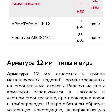
ЕД.
НАИМЕНОВАНИЕ
С
ИЗМ.
НДС
51
АРМАТУРА А1 Ф 12
пог.м
руб.
86
Арматура А500С Ф 12
пог.м
руб.
из
Арматура 12 мм - типы и виды
А
Арматура 12 мм
относится к группе
мо
кат
металлических изделий, ориентированных
ает
на строительную отрасль. Различные типы
В 
рую
арматуры используются в массовом и
ра
ной
частном строительстве, при прокладке дорог
из
и трубопроводов. В паре с бетоном образует
ар
усиленную конструкцию, выдерживающую
Чт