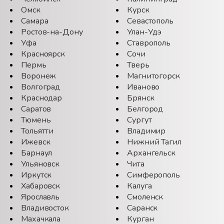
Омск
Курск
Самара
Севастополь
Ростов-на-Дону
Улан-Удэ
Уфа
Ставрополь
Красноярск
Сочи
Пермь
Тверь
Воронеж
Магнитогорск
Волгоград
Иваново
Краснодар
Брянск
Саратов
Белгород
Тюмень
Сургут
Тольятти
Владимир
Ижевск
Нижний Тагил
Барнаул
Архангельск
Ульяновск
Чита
Иркутск
Симферополь
Хабаровск
Калуга
Ярославль
Смоленск
Владивосток
Саранск
Махачкала
Курган