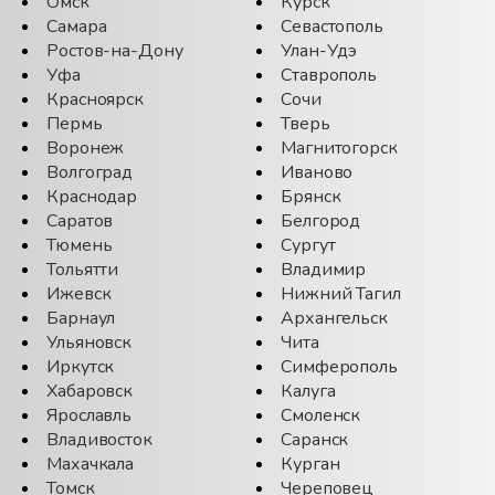
Омск
Курск
Самара
Севастополь
Ростов-на-Дону
Улан-Удэ
Уфа
Ставрополь
Красноярск
Сочи
Пермь
Тверь
Воронеж
Магнитогорск
Волгоград
Иваново
Краснодар
Брянск
Саратов
Белгород
Тюмень
Сургут
Тольятти
Владимир
Ижевск
Нижний Тагил
Барнаул
Архангельск
Ульяновск
Чита
Иркутск
Симферополь
Хабаровск
Калуга
Ярославль
Смоленск
Владивосток
Саранск
Махачкала
Курган
Томск
Череповец