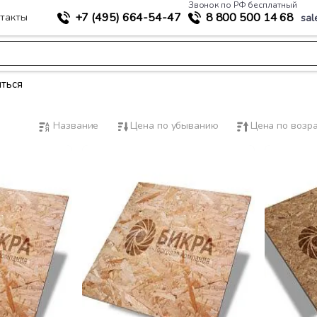
Звонок по РФ бесплатный
+7 (495)
664-54-47
8 800
500 14 68
такты
sal
ться
Название
Цена по убыванию
Цена по возр