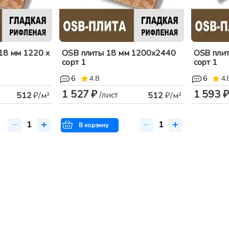
18 мм 1220 x
OSB плиты 18 мм 1200x2440
OSB пли
сорт 1
сорт 1
6
4.8
6
4.
1 527 ₽
1 593 ₽
/лист
512
₽/м²
512
₽/м²
В корзину