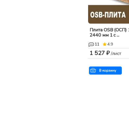
Плита OSB (ОСП) 
2440 мм 1 с ...
11
4.9
1 527 ₽
/лист
В корзину