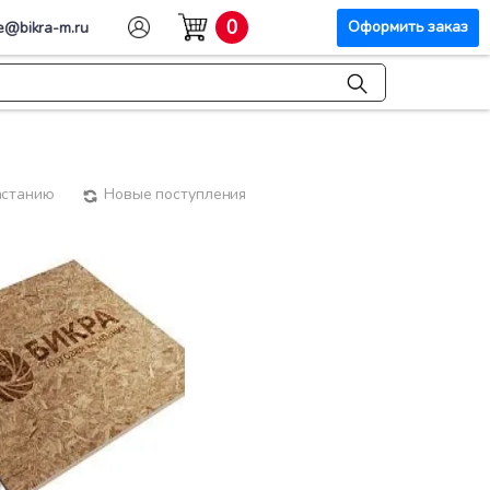
0
Оформить заказ
e@bikra-m.ru
астанию
Новые поступления