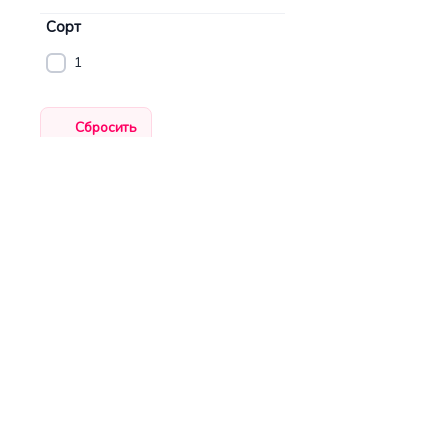
Сорт
1
НАИМЕНО
Плита OS
OSB плит