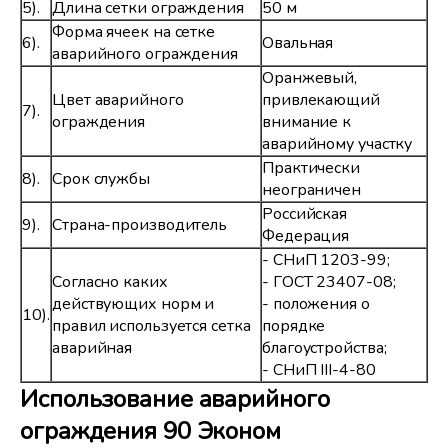
5).
Длина сетки ограждения
50 м
Форма ячеек на сетке
6).
Овальная
аварийного ограждения
Оранжевый,
Цвет аварийного
привлекающий
7).
ограждения
внимание к
аварийному участку
Практически
8).
Срок службы
неограничен
Российская
9).
Страна-производитель
Федерация
- СНиП 1203-99;
Согласно каких
- ГОСТ 23407-08;
действующих норм и
- положения о
10).
правил используется сетка
порядке
аварийная
благоустройства;
- СНиП III-4-80
Использование аварийного
ограждения 90 Эконом