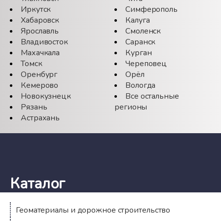
Иркутск
Симферополь
Хабаровск
Калуга
Ярославль
Смоленск
Владивосток
Саранск
Махачкала
Курган
Томск
Череповец
Оренбург
Орёл
Кемерово
Вологда
Новокузнецк
Все остальные
Рязань
регионы
Астрахань
Каталог
Геоматериалы и дорожное строительство