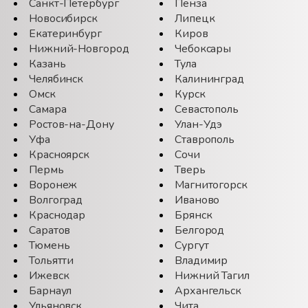
Санкт-Петербург
Пенза
Новосибирск
Липецк
Екатеринбург
Киров
Нижний-Новгород
Чебоксары
Казань
Тула
Челябинск
Калининград
Омск
Курск
Самара
Севастополь
Ростов-на-Дону
Улан-Удэ
Уфа
Ставрополь
Красноярск
Сочи
Пермь
Тверь
Воронеж
Магнитогорск
Волгоград
Иваново
Краснодар
Брянск
Саратов
Белгород
Тюмень
Сургут
Тольятти
Владимир
Ижевск
Нижний Тагил
Барнаул
Архангельск
Ульяновск
Чита