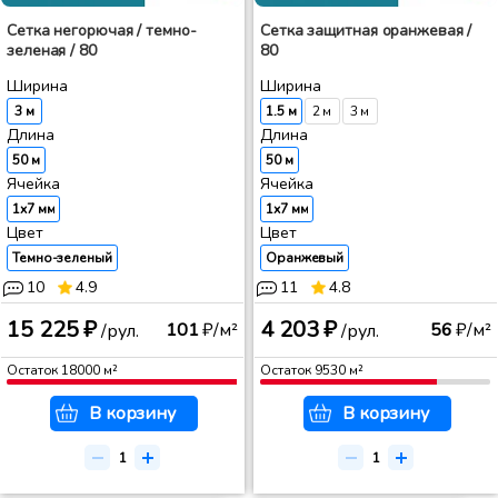
Сетка негорючая / темно-
Сетка защитная оранжевая /
зеленая / 80
80
Ширина
Ширина
3 м
1.5 м
2 м
3 м
Длина
Длина
50 м
50 м
Ячейка
Ячейка
1x7 мм
1x7 мм
Цвет
Цвет
Темно-зеленый
Оранжевый
10
4.9
11
4.8
15 225 ₽
4 203 ₽
101
₽/м²
56
₽/м²
/рул.
/рул.
Остаток
18000
м²
Остаток
9530
м²
В корзину
В корзину