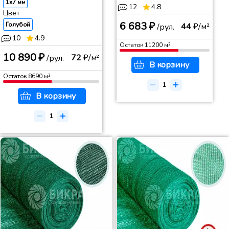
1x7 мм
12
4.8
Цвет
6 683 ₽
Голубой
44
₽/м²
/рул.
10
4.9
Остаток
11200
м²
10 890 ₽
72
₽/м²
/рул.
В корзину
Остаток
8690
м²
В корзину