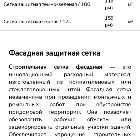
116
Сетка защитная темно-зеленая / 180
м²
руб.
159
Сетка защитная черная / 120
м²
руб.
еры
Фасадная защитная сетка
За
ис
Строительная сетка фасадная
— это
инновационный расходный материал,
при
изготовленный из полиэтиленовых или
ых,
стекловолоконных нитей.
Фасадная с
етка
 Она
незаменима при проведении монтажных и
и и
ремонтных работ, при обустройстве
себе
придомовой территории. Она позволяет
ей,
обезопасить рабочие объекты или
ение
задекорировать отдельные участки зданий.
ения
Обеспечивает упрощение строительных
ьная