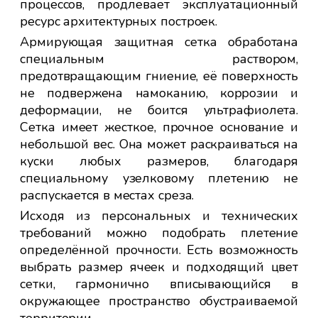
процессов, продлевает эксплуатационный
тве
ресурс архитектурных построек.
ытая
епче
Армирующая защитная сетка обработана
у, а
специальным раствором,
ь не
предотвращающим гниение, её поверхность
 При
не подвержена намоканию, коррозии и
тка
деформации, не боится ультрафиолета.
ора.
Сетка имеет жесткое, прочное основание и
ает
небольшой вес. Она может раскраиваться на
ных
куски любых размеров, благодаря
и от
специальному узелковому плетению не
распускается в местах среза.
няют
Исходя из персональных и технических
при
требований можно подобрать плетение
тку
определённой прочности. Есть возможность
иц и
выбрать размер ячеек и подходящий цвет
сетки, гармонично вписывающийся в
. С
окружающее пространство обустраиваемой
жно
территории.