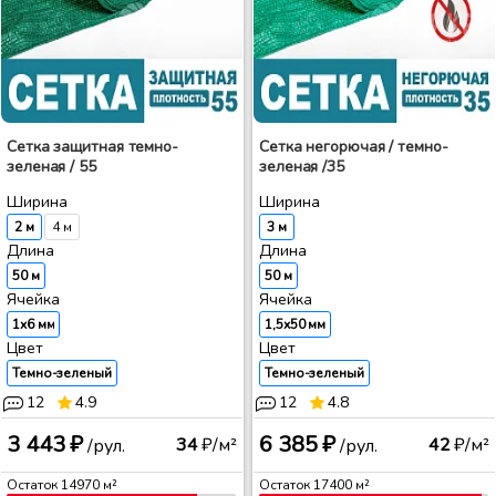
Сетка защитная темно-
Сетка негорючая / темно-
зеленая / 55
зеленая /35
Ширина
Ширина
2 м
4 м
3 м
Длина
Длина
50 м
50 м
Ячейка
Ячейка
1x6 мм
1,5x50 мм
Цвет
Цвет
Темно-зеленый
Темно-зеленый
12
4.9
12
4.8
3 443 ₽
6 385 ₽
34
₽/м²
42
₽/м²
/рул.
/рул.
Остаток
14970
м²
Остаток
17400
м²