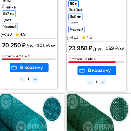
50 м
50 м
Ячейка
Ячейка
5x7 мм
3x3 мм
Цвет
Цвет
Черный
Черный
10
4.9
13
4.8
20 250 ₽
101
₽/м²
/рул.
23 958 ₽
159
₽/м²
/рул.
Остаток
4290
м²
Остаток
10340
м²
В корзину
В корзину