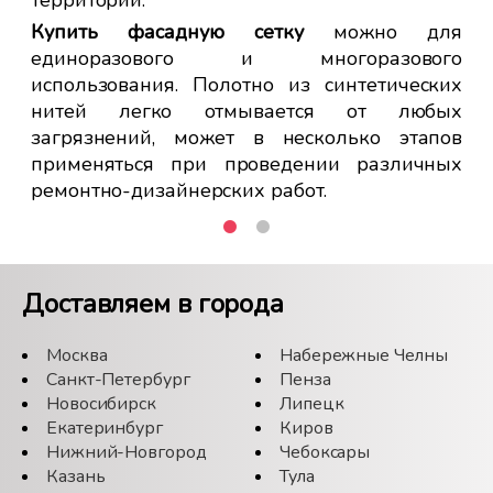
 или
Купить фасадную сетку
можно для
том
единоразового и многоразового
он в
использования. Полотно из синтетических
ома.
нитей легко отмывается от любых
ную
загрязнений, может в несколько этапов
ого
применяться при проведении различных
тену
ремонтно-дизайнерских работ.
ить
Г
фа
Доставляем в города
жно
Се
 Мы
за
Москва
Набережные Челны
и в
ре
Санкт-Петербург
Пенза
 по
ро
Новосибирск
Липецк
Екатеринбург
Киров
вс
Нижний-Новгород
Чебоксары
а
в
У 
Казань
Тула
рем
ру