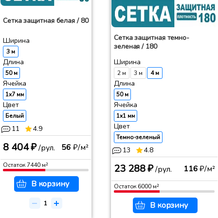
Сетка защитная белая / 80
Сетка защитная темно-
Ширина
зеленая / 180
3 м
Ширина
Длина
2 м
3 м
4 м
50 м
Длина
Ячейка
50 м
1x7 мм
Ячейка
Цвет
1x1 мм
Белый
Цвет
11
4.9
Темно-зеленый
8 404 ₽
56
₽/м²
/рул.
13
4.8
Остаток
7440
м²
23 288 ₽
116
₽/м²
/рул.
В корзину
Остаток
6000
м²
В корзину