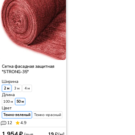
Сетка фасадная защитная
"STRONG-35"
Ширина
2 м
3 м
4 м
Длина
100 м
50 м
Цвет
Темно-зеленый
Темно-красный
12
4.9
1 954 ₽
19
₽/м²
/рул.