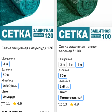
Сетка защитная темно-
Сетка защитная / изумруд / 120
зеленая / 100
Ширина
Ширина
3 м
2 м
3 м
4 м
Длина
Длина
50 м
50 м
Ячейка
Ячейка
0,8x0,8 мм
1x5 мм
Цвет
Цвет
Изумруд
Темно-зеленый
11
4.9
13
4.9