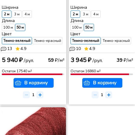
Ширина
Ширина
2 м
3 м
4 м
2 м
3 м
4 м
Длина
Длина
100 м
50 м
100 м
50 м
Цвет
Цвет
Темно-зеленый
Темно-красный
Темно-зеленый
Темно-красный
13
4.9
10
4.9
5 940 ₽
3 945 ₽
59
₽/м²
39
₽/м²
/рул.
/рул.
Остаток
17540
м²
Остаток
16860
м²
В корзину
В корзину