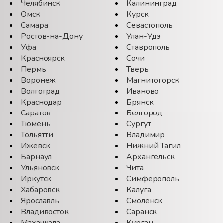
Челябинск
Калининград
ала
оп
Омск
Курск
его
и 
Самара
Севастополь
зим
эк
Ростов-на-Дону
Улан-Удэ
ень
ну
Уфа
Ставрополь
вим
ва
Красноярск
Сочи
его
Пермь
Тверь
Воронеж
Магнитогорск
е в
Зв
Волгоград
Иваново
аше
то
Краснодар
Брянск
ную
вр
Саратов
Белгород
для
сет
Тюмень
Сургут
ого
ва
Тольятти
Владимир
бю
Ижевск
Нижний Тагил
Барнаул
Архангельск
Ульяновск
Чита
Иркутск
Симферополь
Хабаровск
Калуга
Ярославль
Смоленск
Владивосток
Саранск
Махачкала
Курган