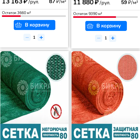
13 163 ₽
11 880 ₽
87
₽/м²
/рул.
59
₽/м²
/рул.
Остаток
3660
м²
Остаток
9390
м²
В корзину
В корзину