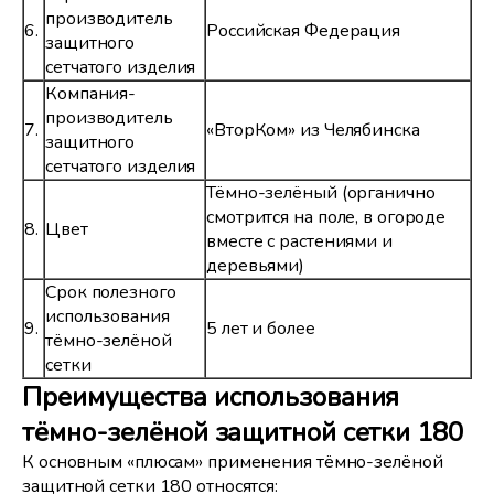
производитель
6.
Российская Федерация
защитного
сетчатого изделия
Компания-
производитель
7.
«ВторКом» из Челябинска
защитного
сетчатого изделия
Тёмно-зелёный (органично
смотрится на поле, в огороде
8.
Цвет
вместе с растениями и
деревьями)
Срок полезного
использования
9.
5 лет и более
тёмно-зелёной
сетки
Преимущества использования
тёмно-зелёной защитной сетки 180
К основным «плюсам» применения тёмно-зелёной
защитной сетки 180 относятся: