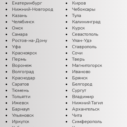
Екатеринбург
Киров
Нижний-Новгород
Чебоксары
Казань
Тула
Челябинск
Калининград
Омск
Курск
Самара
Севастополь
Ростов-на-Дону
Улан-Удэ
Уфа
Ставрополь
Красноярск
Сочи
Пермь
Тверь
Воронеж
Магнитогорск
Волгоград
Иваново
Краснодар
Брянск
Саратов
Белгород
Тюмень
Сургут
Тольятти
Владимир
Ижевск
Нижний Тагил
Барнаул
Архангельск
Ульяновск
Чита
Иркутск
Симферополь