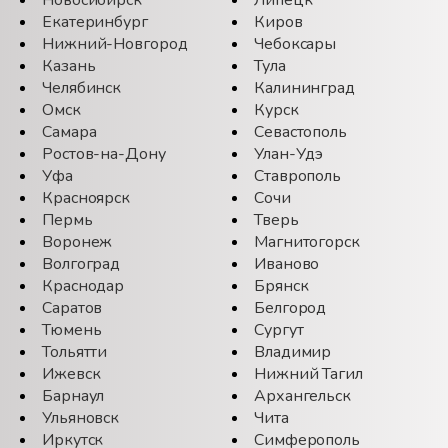
Новосибирск
Липецк
Екатеринбург
Киров
Нижний-Новгород
Чебоксары
Казань
Тула
Челябинск
Калининград
Омск
Курск
Самара
Севастополь
Ростов-на-Дону
Улан-Удэ
Уфа
Ставрополь
Красноярск
Сочи
Пермь
Тверь
Воронеж
Магнитогорск
Волгоград
Иваново
Краснодар
Брянск
Саратов
Белгород
Тюмень
Сургут
Тольятти
Владимир
Ижевск
Нижний Тагил
Барнаул
Архангельск
Ульяновск
Чита
Иркутск
Симферополь