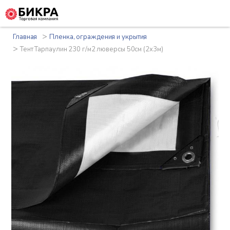
>
Главная
Пленка, ограждения и укрытия
>
Тент Тарпаулин 230 г/м2 люверсы 50см (2x3м)