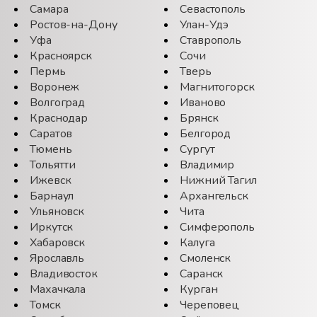
Самара
Севастополь
Ростов-на-Дону
Улан-Удэ
Уфа
Ставрополь
Красноярск
Сочи
Пермь
Тверь
Воронеж
Магнитогорск
Волгоград
Иваново
Краснодар
Брянск
Саратов
Белгород
Тюмень
Сургут
Тольятти
Владимир
Ижевск
Нижний Тагил
Барнаул
Архангельск
Ульяновск
Чита
Иркутск
Симферополь
Хабаровск
Калуга
Ярославль
Смоленск
Владивосток
Саранск
Махачкала
Курган
Томск
Череповец