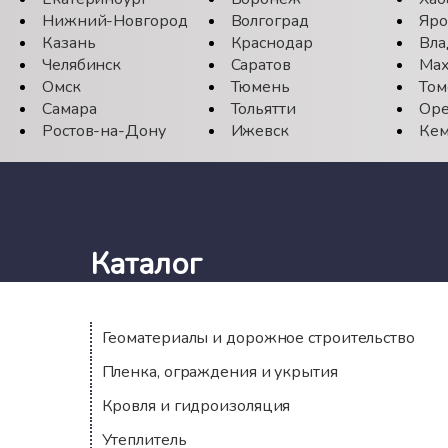
Нижний-Новгород
Волгоград
Яро
Казань
Краснодар
Вла
Челябинск
Саратов
Мах
Омск
Тюмень
Том
Самара
Тольятти
Оре
Ростов-на-Дону
Ижевск
Кем
Каталог
Геоматериалы и дорожное строительство
Пленка, ограждения и укрытия
Кровля и гидроизоляция
Утеплитель