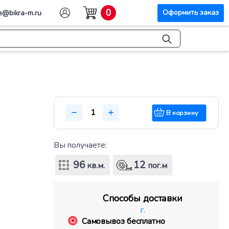
0
Оформить заказ
e@bikra-m.ru
В корзину
Вы получаете:
96
12
кв.м.
пог.м
Способы доставки
г.
Самовывоз бесплатно