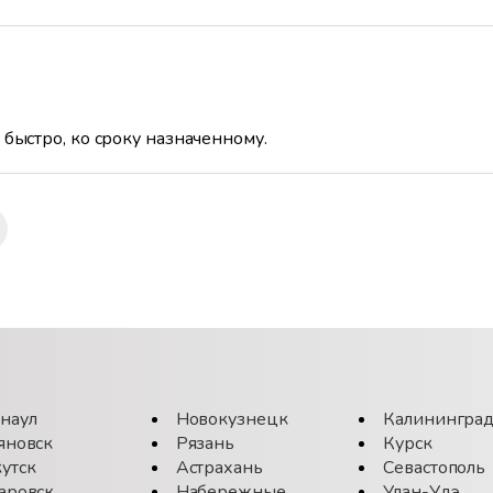
 быстро, ко сроку назначенному.
наул
Новокузнецк
Калинингра
яновск
Рязань
Курск
утск
Астрахань
Севастополь
аровск
Набережные
Улан-Удэ