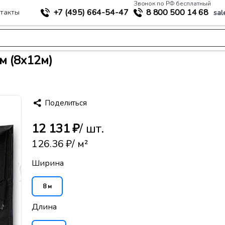
Звонок по РФ бесплатный
+7 (495)
664-54-47
8 800
500 14 68
такты
sal
>
укрытия
Тент Тарпаулин 230 г/м2 люверсы 50см (8x12м)
м (8x12м)
Поделиться
12 131 ₽
/ шт.
126.36 ₽
/ м²
Ширина
8 м
Длина