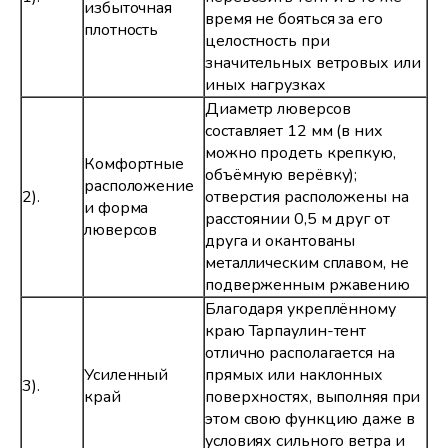
избыточная
время не бояться за его
плотность
целостность при
значительных ветровых или
иных нагрузках
Диаметр люверсов
составляет 12 мм (в них
можно продеть крепкую,
Комфортные
объёмную верёвку);
расположение
2).
отверстия расположены на
и форма
расстоянии 0,5 м друг от
люверсов
друга и окантованы
металлическим сплавом, не
подверженным ржавению
Благодаря укреплённому
краю Тарпаулин-тент
отлично располагается на
Усиленный
прямых или наклонных
3).
край
поверхностях, выполняя при
этом свою функцию даже в
условиях сильного ветра и