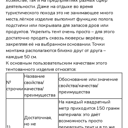
хозяйстве, так и на предприятиях разных сфер
деятельности. Даже на отдыхе во время
туристического похода это не занимающее много
места, лёгкое изделие выполнит функцию полога,
подстилки или покрывала для запасов дров или
продуктов. Укрепить тент очень просто – для этого
достаточно продеть сквозь люверсы верёвку,
закрепляя её на выбранном основании. Точки
монтажа располагаются близко друг от друга –
каждые 50 см.
К основным пользовательским качествам этого
тентованного изделия относятся:
Название
Обоснование или значение
№
свойства/
свойства/качества/
строчки
качества/
преимущества
преимущества
На каждый квадратный
метр приходится 150 грамм
материала: это даёт
Достаточная,
возможность просто
но не
1).
перевозить тент и в то же