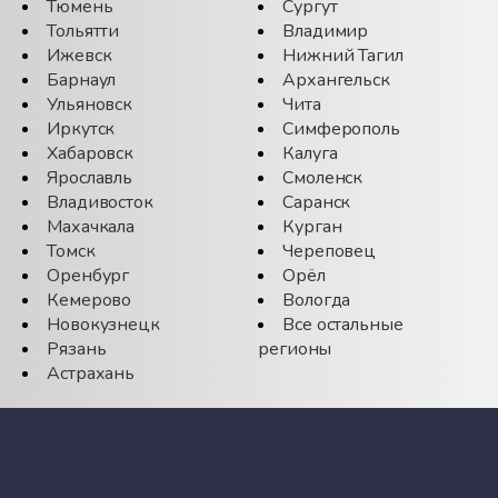
Тюмень
Сургут
Тольятти
Владимир
Ижевск
Нижний Тагил
Барнаул
Архангельск
Ульяновск
Чита
Иркутск
Симферополь
Хабаровск
Калуга
Ярославль
Смоленск
Владивосток
Саранск
Махачкала
Курган
Томск
Череповец
Оренбург
Орёл
Кемерово
Вологда
Новокузнецк
Все остальные
Рязань
регионы
Астрахань