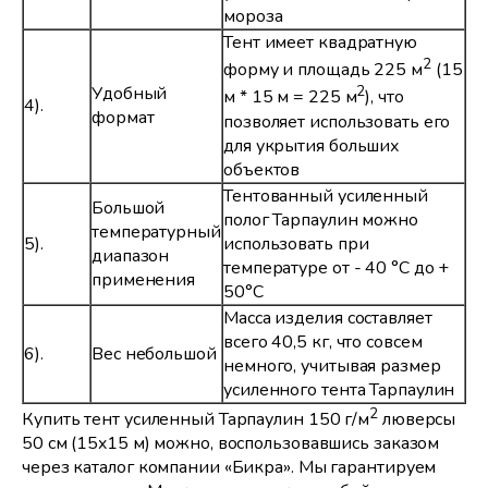
мороза
Тент имеет квадратную
2
форму и площадь 225 м
(15
Удобный
2
м * 15 м = 225 м
), что
4).
формат
позволяет использовать его
для укрытия больших
объектов
Тентованный усиленный
Большой
полог Тарпаулин можно
температурный
5).
использовать при
диапазон
температуре от - 40 °C до +
применения
50°C
Масса изделия составляет
всего 40,5 кг, что совсем
6).
Вес небольшой
немного, учитывая размер
усиленного тента Тарпаулин
2
Купить тент усиленный Тарпаулин 150 г/м
люверсы
50 см (15x15 м) можно, воспользовавшись заказом
через каталог компании «Бикра». Мы гарантируем