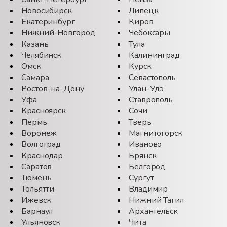
Новосибирск
Липецк
Екатеринбург
Киров
Нижний-Новгород
Чебоксары
Казань
Тула
Челябинск
Калининград
Омск
Курск
Самара
Севастополь
Ростов-на-Дону
Улан-Удэ
Уфа
Ставрополь
Красноярск
Сочи
Пермь
Тверь
Воронеж
Магнитогорск
Волгоград
Иваново
Краснодар
Брянск
Саратов
Белгород
Тюмень
Сургут
Тольятти
Владимир
Ижевск
Нижний Тагил
Барнаул
Архангельск
Ульяновск
Чита