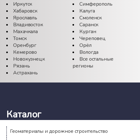
Иркутск
Симферополь
Хабаровск
Калуга
Ярославль
Смоленск
Владивосток
Саранск
Махачкала
Курган
Томск
Череповец
Оренбург
Орёл
Кемерово
Вологда
Новокузнецк
Все остальные
Рязань
регионы
Астрахань
Каталог
Геоматериалы и дорожное строительство