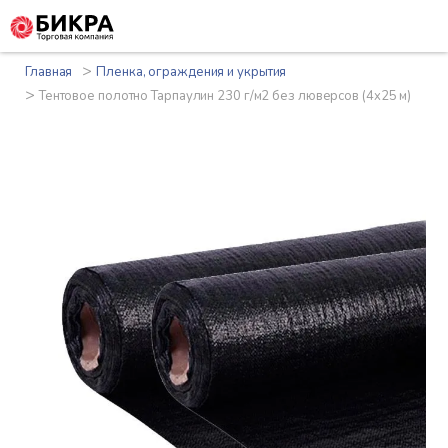
>
Главная
Пленка, ограждения и укрытия
>
Тентовое полотно Тарпаулин 230 г/м2 без люверсов (4x25 м)