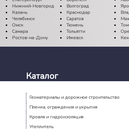
Нижний-Новгород
Волгоград
Яро
Казань
Краснодар
Вла
Челябинск
Саратов
Мах
Омск
Тюмень
Том
Самара
Тольятти
Оре
Ростов-на-Дону
Ижевск
Кем
Каталог
Геоматериалы и дорожное строительство
Пленка, ограждения и укрытия
Кровля и гидроизоляция
Утеплитель