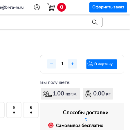
0
Оформить заказ
e@bikra-m.ru
В корзину
Вы получаете:
1.00
0.00
пог.м.
кг
5
6
Способы доставки
м
м
г.
Самовывоз бесплатно