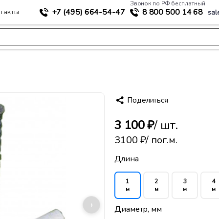
Звонок по РФ бесплатный
+7 (495)
664-54-47
8 800
500 14 68
такты
sal
>
Дренажный колодец (шахта) 368/315
Поделиться
3 100 ₽
/ шт.
3100 ₽
/ пог.м.
Длина
1
2
3
4
м
м
м
м
›
Диаметр, мм