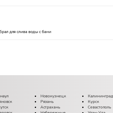
брал для слива воды с бани
наул
Новокузнецк
Калинингра
яновск
Рязань
Курск
утск
Астрахань
Севастополь
аровск
Набережные
Улан-Удэ