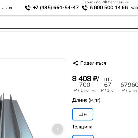
Звонок по РФ бесплатный
+7 (495)
664-54-47
8 800
500 14 68
такты
sal
лок 100 х 100
Поделиться
8 408 ₽
/ шт.
700
67
6796
₽ /
1 пог.м.
₽ /
1 кг
₽ /
1 тн
Длина (м.пг)
12 м
Толщина
›