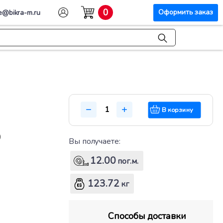
0
Оформить заказ
e@bikra-m.ru
В корзину
0
Вы получаете:
12.00
пог.м.
123.72
кг
Способы доставки