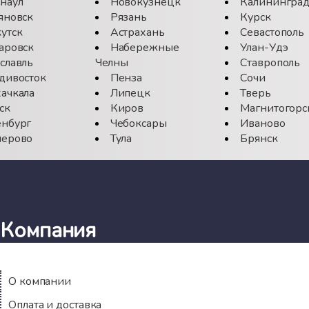
наул
Новокузнецк
Калинингра
яновск
Рязань
Курск
утск
Астрахань
Севастополь
аровск
Набережные
Улан-Удэ
славль
Челны
Ставрополь
дивосток
Пенза
Сочи
ачкала
Липецк
Тверь
ск
Киров
Магнитогорс
нбург
Чебоксары
Иваново
ерово
Тула
Брянск
Компания
О компании
Оплата и доставка