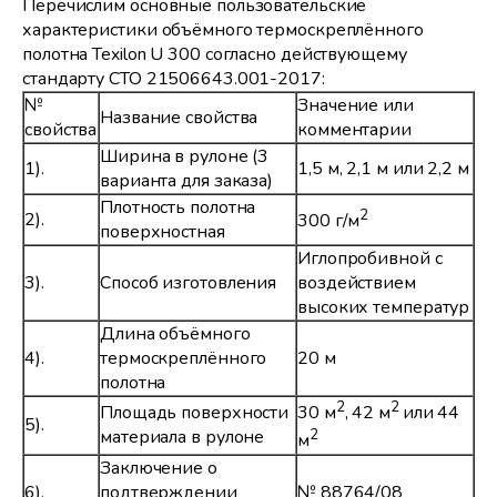
Перечислим основные пользовательские
характеристики объёмного термоскреплённого
полотна Texilon U 300 согласно действующему
стандарту СТО 21506643.001-2017:
№
Значение или
Название свойства
свойства
комментарии
Ширина в рулоне (3
1).
1,5 м, 2,1 м или 2,2 м
варианта для заказа)
Плотность полотна
2
2).
300 г/м
поверхностная
Иглопробивной с
3).
Способ изготовления
воздействием
высоких температур
Длина объёмного
4).
термоскреплённого
20 м
полотна
2
2
Площадь поверхности
30 м
, 42 м
или 44
5).
материала в рулоне
2
м
Заключение о
6).
подтверждении
№ 88764/08