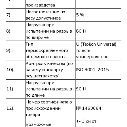
производства
Несоответствие по
7).
5 %
весу допустимое
Нагрузка при
8).
испытании на разрыв
80 Н
по ширине
Тип
U (Texilon Universal),
9).
термоскреплённого
то есть
объёмного полотна
универсальное
Контроль качества (по
10).
какому стандарту
ISO 9001-2015
осуществляется)
Нагрузка при
11).
испытании на разрыв
90 Н
по длине
Номер сертификата о
12).
происхождении
№ 1469664
товара
+- 3 см от
Возможные