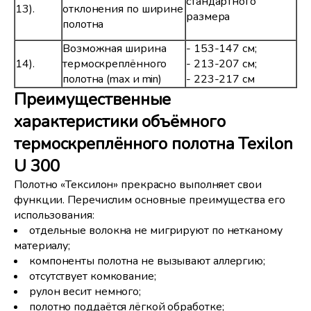
стандартного
13).
отклонения по ширине
размера
полотна
Возможная ширина
- 153-147 см;
14).
термоскреплённого
- 213-207 см;
полотна (max и min)
- 223-217 см
Преимущественные
характеристики объёмного
термоскреплённого полотна Texilon
U 300
Полотно «Тексилон» прекрасно выполняет свои
функции. Перечислим основные преимущества его
использования:
отдельные волокна не мигрируют по нетканому
материалу;
компоненты полотна не вызывают аллергию;
отсутствует комкование;
рулон весит немного;
полотно поддаётся лёгкой обработке;