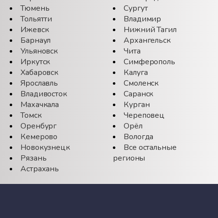
Тюмень
Сургут
Тольятти
Владимир
Ижевск
Нижний Тагил
Барнаул
Архангельск
Ульяновск
Чита
Иркутск
Симферополь
Хабаровск
Калуга
Ярославль
Смоленск
Владивосток
Саранск
Махачкала
Курган
Томск
Череповец
Оренбург
Орёл
Кемерово
Вологда
Новокузнецк
Все остальные
Рязань
регионы
Астрахань