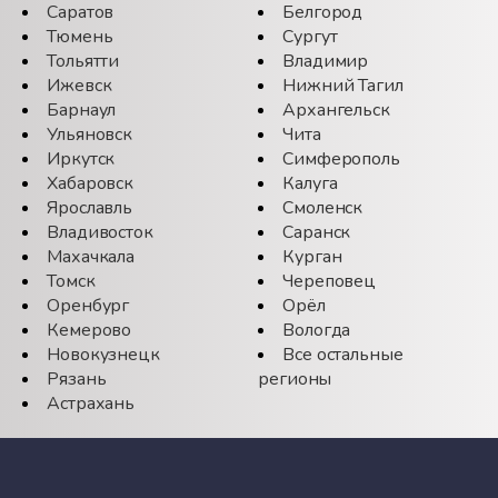
Саратов
Белгород
Тюмень
Сургут
Тольятти
Владимир
Ижевск
Нижний Тагил
Барнаул
Архангельск
Ульяновск
Чита
Иркутск
Симферополь
Хабаровск
Калуга
Ярославль
Смоленск
Владивосток
Саранск
Махачкала
Курган
Томск
Череповец
Оренбург
Орёл
Кемерово
Вологда
Новокузнецк
Все остальные
Рязань
регионы
Астрахань