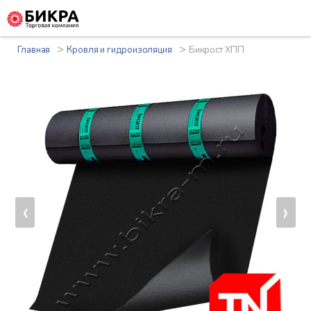
>
>
Главная
Кровля и гидроизоляция
Бикрост ХПП
‹
›