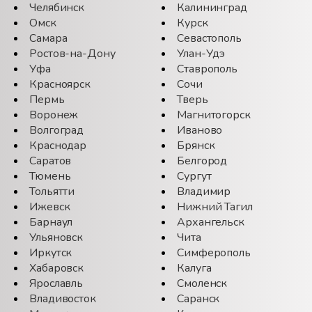
Челябинск
Калининград
Омск
Курск
Самара
Севастополь
Ростов-на-Дону
Улан-Удэ
Уфа
Ставрополь
Красноярск
Сочи
Пермь
Тверь
Воронеж
Магнитогорск
Волгоград
Иваново
Краснодар
Брянск
Саратов
Белгород
Тюмень
Сургут
Тольятти
Владимир
Ижевск
Нижний Тагил
Барнаул
Архангельск
Ульяновск
Чита
Иркутск
Симферополь
Хабаровск
Калуга
Ярославль
Смоленск
Владивосток
Саранск