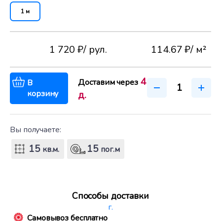
1 м
1 720 ₽
/ рул.
114.67 ₽
/ м²
4
Доставим через
В
корзину
д.
Вы получаете:
15
15
кв.м.
пог.м
Способы доставки
г.
Самовывоз бесплатно