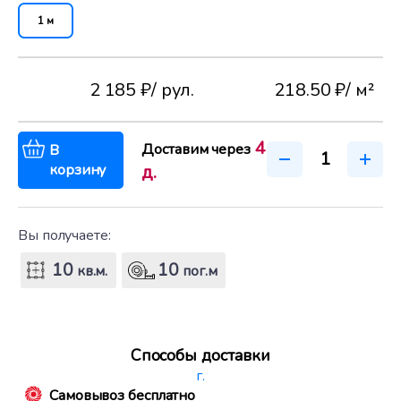
1 м
2 185 ₽
/ рул.
218.50 ₽
/ м²
4
Доставим через
В
корзину
д.
Вы получаете:
10
10
кв.м.
пог.м
Способы доставки
г.
Самовывоз бесплатно