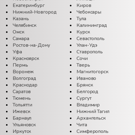
Екатеринбург
Киров
Нижний-Новгород
Чебоксары
Казань
Тула
Челябинск
Калининград
Омск
Курск
Самара
Севастополь
Ростов-на-Дону
Улан-Удэ
Уфа
Ставрополь
Красноярск
Сочи
Пермь
Тверь
Воронеж
Магнитогорск
Волгоград
Иваново
Краснодар
Брянск
Саратов
Белгород
Тюмень
Сургут
Тольятти
Владимир
Ижевск
Нижний Тагил
Барнаул
Архангельск
Ульяновск
Чита
Иркутск
Симферополь