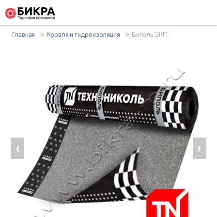
>
>
Главная
Кровля и гидроизоляция
Биполь ЭКП
‹
›