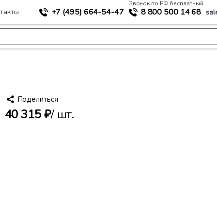
Звонок по РФ бесплатный
+7 (495)
664-54-47
8 800
500 14 68
такты
sal
>
ия
Воронка кровельная HL62.1
Поделиться
40 315 ₽
/ шт.