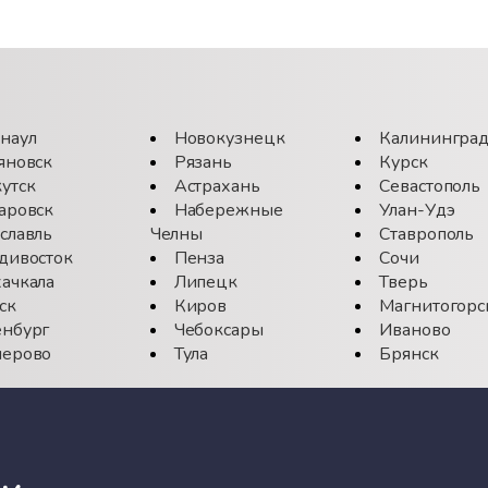
наул
Новокузнецк
Калинингра
яновск
Рязань
Курск
утск
Астрахань
Севастополь
аровск
Набережные
Улан-Удэ
славль
Челны
Ставрополь
дивосток
Пенза
Сочи
ачкала
Липецк
Тверь
ск
Киров
Магнитогорс
нбург
Чебоксары
Иваново
ерово
Тула
Брянск