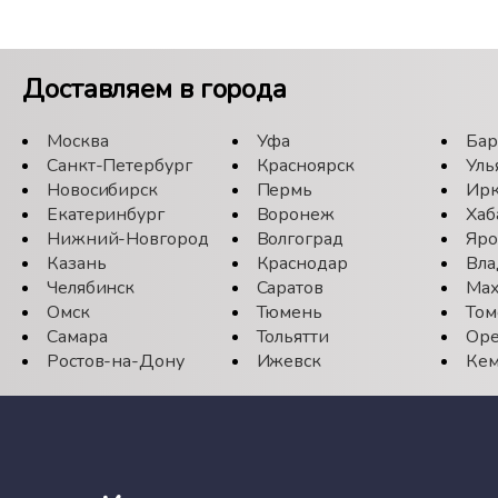
Доставляем в города
Москва
Уфа
Бар
Санкт-Петербург
Красноярск
Уль
Новосибирск
Пермь
Ирк
Екатеринбург
Воронеж
Хаб
Нижний-Новгород
Волгоград
Яро
Казань
Краснодар
Вла
Челябинск
Саратов
Мах
Омск
Тюмень
Том
Самара
Тольятти
Оре
Ростов-на-Дону
Ижевск
Кем