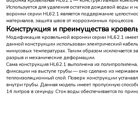
Воронка кровельная HL62.1 — конструктивный компоне
Используется для удаления остатков дождевой воды и 
воронки серии HL62.1 является поддержание целостнос
материалов, защита швов от коррозионных процессов.
Конструкция и преимущества кровел
Модификация кровельной воронки серии HL62.1 имеет о
данной конструкции использован электрический кабел
минусовых температурах. Таким образом исключается за
разрыв и механические деформации.
Сама конструкция HL62.1 выполнена из полипропилена,
фиксации на выступе трубы — оно сделано из нержаве
теплоизоляционный слой. Поверх конструкции устанавл
внутри трубы. Данная модель имеет пропускную способн
14 литров в секунду. Сток воды обеспечивается по прин