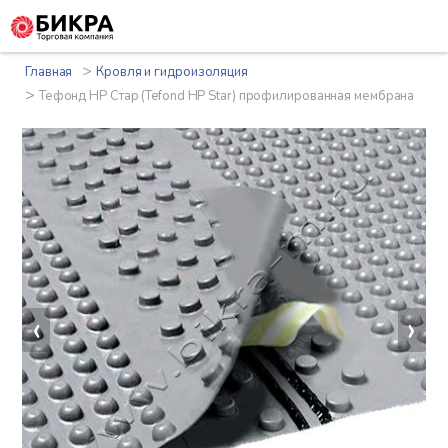
>
Главная
Кровля и гидроизоляция
>
Тефонд HP Стар (Tefond HP Star) профилированная мембрана
‹
›