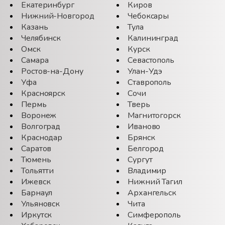
Екатеринбург
Киров
Нижний-Новгород
Чебоксары
Казань
Тула
Челябинск
Калининград
Омск
Курск
Самара
Севастополь
Ростов-на-Дону
Улан-Удэ
Уфа
Ставрополь
Красноярск
Сочи
Пермь
Тверь
Воронеж
Магнитогорск
Волгоград
Иваново
Краснодар
Брянск
Саратов
Белгород
Тюмень
Сургут
Тольятти
Владимир
Ижевск
Нижний Тагил
Барнаул
Архангельск
Ульяновск
Чита
Иркутск
Симферополь