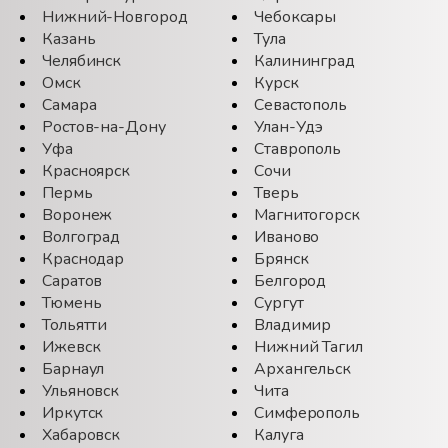
Нижний-Новгород
Чебоксары
Казань
Тула
Челябинск
Калининград
Омск
Курск
Самара
Севастополь
Ростов-на-Дону
Улан-Удэ
Уфа
Ставрополь
Красноярск
Сочи
Пермь
Тверь
Воронеж
Магнитогорск
Волгоград
Иваново
Краснодар
Брянск
Саратов
Белгород
Тюмень
Сургут
Тольятти
Владимир
Ижевск
Нижний Тагил
Барнаул
Архангельск
Ульяновск
Чита
Иркутск
Симферополь
Хабаровск
Калуга