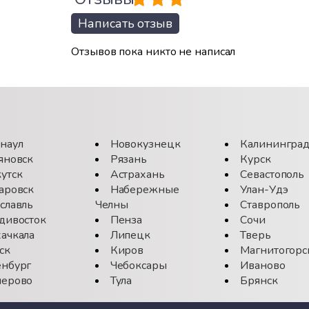
Написать отзыв
Отзывов пока никто не написал
наул
Новокузнецк
Калинингра
яновск
Рязань
Курск
утск
Астрахань
Севастополь
аровск
Набережные
Улан-Удэ
славль
Челны
Ставрополь
дивосток
Пенза
Сочи
ачкала
Липецк
Тверь
ск
Киров
Магнитогорс
нбург
Чебоксары
Иваново
ерово
Тула
Брянск