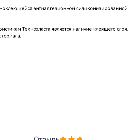
самоклеющейся антиадгезионной силиконизированной
истикам Техноэласта является наличие клеящего слоя,
атериала.
Отзывы