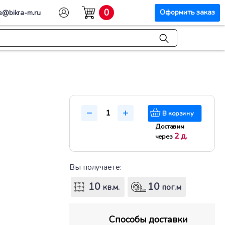
0
Оформить заказ
e@bikra-m.ru
В корзину
Доставим
2 д.
через
Вы получаете:
10
10
кв.м.
пог.м
Способы доставки