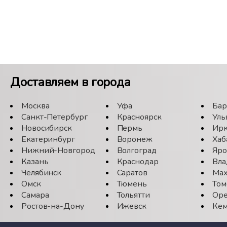
Доставляем в города
Москва
Уфа
Бар
Санкт-Петербург
Красноярск
Уль
Новосибирск
Пермь
Ирк
Екатеринбург
Воронеж
Хаб
Нижний-Новгород
Волгоград
Яро
Казань
Краснодар
Вла
Челябинск
Саратов
Мах
Омск
Тюмень
Том
Самара
Тольятти
Оре
Ростов-на-Дону
Ижевск
Кем