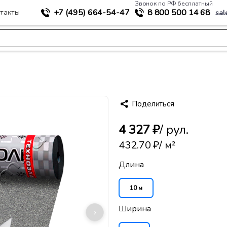
Звонок по РФ бесплатный
+7 (495)
664-54-47
8 800
500 14 68
такты
sal
>
ия
Техноэласт С ЭКС
Поделиться
4 327 ₽
/ рул.
432.70 ₽
/ м²
Длина
10 м
Ширина
›