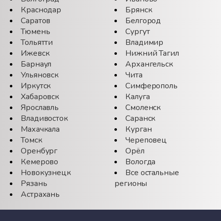
Краснодар
Брянск
Саратов
Белгород
Тюмень
Сургут
Тольятти
Владимир
Ижевск
Нижний Тагил
Барнаул
Архангельск
Ульяновск
Чита
Иркутск
Симферополь
Хабаровск
Калуга
Ярославль
Смоленск
Владивосток
Саранск
Махачкала
Курган
Томск
Череповец
Оренбург
Орёл
Кемерово
Вологда
Новокузнецк
Все остальные
Рязань
регионы
Астрахань